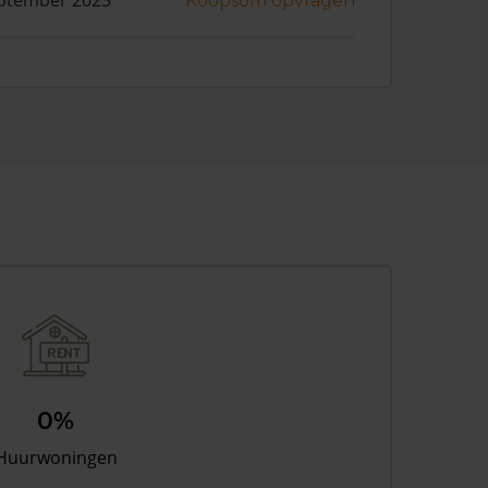
ptember 2025
Koopsom opvragen
0%
Huurwoningen