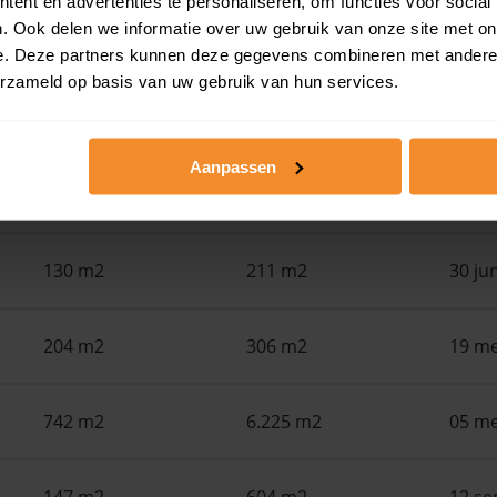
ent en advertenties te personaliseren, om functies voor social
. Ook delen we informatie over uw gebruik van onze site met on
in de buurt
e. Deze partners kunnen deze gegevens combineren met andere i
erzameld op basis van uw gebruik van hun services.
Woonoppervlak
Perceel
Ver
Aanpassen
88 m2
168 m2
30 ju
130 m2
211 m2
30 ju
204 m2
306 m2
19 me
742 m2
6.225 m2
05 me