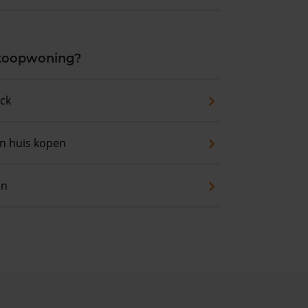
 koopwoning?
eck
an huis kopen
en