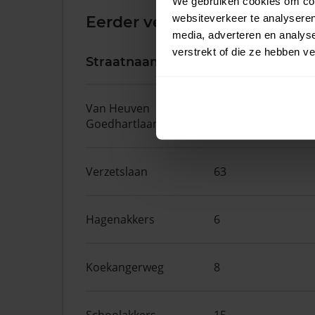
We gebruiken cookies om cont
websiteverkeer te analyseren
Eerder verkochte woningen 
media, adverteren en analys
verstrekt of die ze hebben v
Straatnaam
Huisnr.
Van Heuven
19
Goedhartlaan
Verzetslaan
63
Hagenakkers
6
Koekangerweg
8