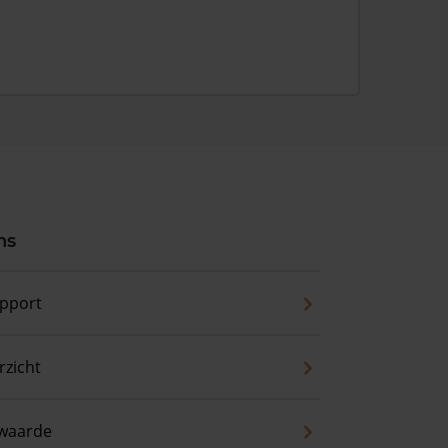
ns
pport
zicht
waarde