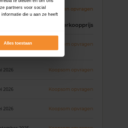
 media te bieden en om ons
ze partners voor social
Andere koopsommen opvragen
nformatie die u aan ze heeft
koopdatum
Verkoopprijs
Alles toestaan
ni 2026
Koopsom opvragen
ni 2026
Koopsom opvragen
i 2026
Koopsom opvragen
i 2026
Koopsom opvragen