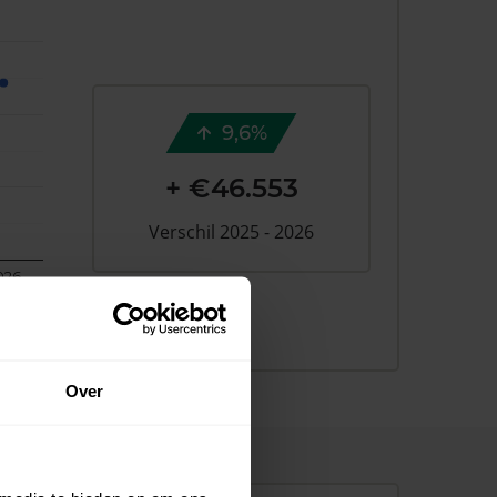
9,6%
+ €46.553
Verschil 2025 - 2026
026
Over