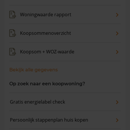
gemiddelde vraagprijs is €909.107. In de afgelopen 12
maanden is de gemiddelde woningwaarde met 7,6%
Woningwaarde rapport
gestegen.
Koopsommenoverzicht
Koopsom + WOZ-waarde
Bekijk alle gegevens
Op zoek naar een koopwoning?
Gratis energielabel check
Persoonlijk stappenplan huis kopen