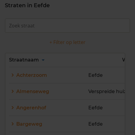
Straten in Eefde
+ Filter op letter
Alles
A
B
C
D
Straatnaam
Wijk
E
F
G
H
I
J
Achterzoom
Eefde
K
L
M
N
O
P
Q
R
S
T
U
V
Almenseweg
Verspreide huizen
W
X
Y
Z
Angerenhof
Eefde
Bargeweg
Eefde