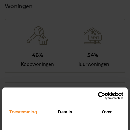
Woningen
46%
54%
Koopwoningen
Huurwoningen
Appartementen
aandeel van totale woningen
Toestemming
Details
Over
14%