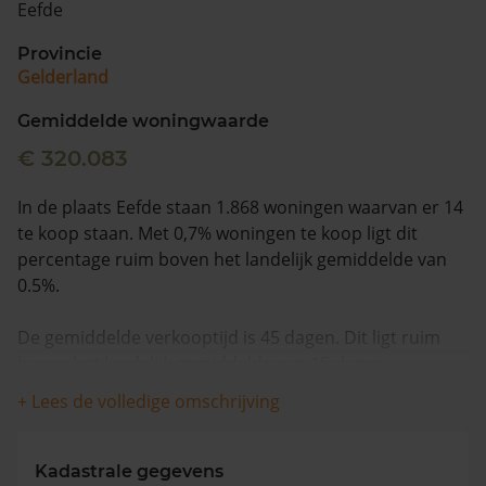
Eefde
Vragen? Neem contact met ons op
Provincie
Gelderland
088 220 4200
Maandag t/m vrijdag - 08:00 -18:00
Gemiddelde woningwaarde
€ 320.083
In de plaats Eefde staan 1.868 woningen waarvan er 14
te koop staan. Met 0,7% woningen te koop ligt dit
percentage ruim boven het landelijk gemiddelde van
0.5%.
De gemiddelde verkooptijd is 45 dagen. Dit ligt ruim
boven het landelijk gemiddelde van 15 dagen.
+ Lees de volledige omschrijving
Wanneer we naar de laatste 12 maanden kijken
worden appartementen gemiddeld voor €450.000
verkocht. De gemiddelde huizenprijs is €944.423. De
Kadastrale gegevens