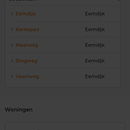
E
F
G
H
I
J
Eemdijk
Eemdijk
K
L
M
N
O
P
Q
R
S
T
U
V
Kerkepad
Eemdijk
W
X
Y
Z
Maatweg
Eemdijk
Ringweg
Eemdijk
Vaartweg
Eemdijk
Woningen