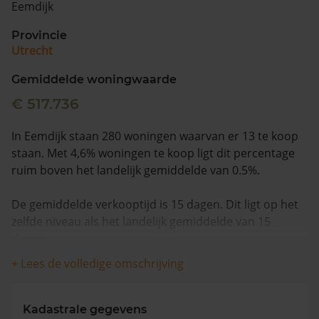
Eemdijk
Vragen? Neem contact met ons op
Provincie
Utrecht
088 220 4200
Maandag t/m vrijdag - 08:00 -18:00
Gemiddelde woningwaarde
€ 517.736
In Eemdijk staan 280 woningen waarvan er 13 te koop
staan. Met 4,6% woningen te koop ligt dit percentage
ruim boven het landelijk gemiddelde van 0.5%.
De gemiddelde verkooptijd is 15 dagen. Dit ligt op het
zelfde niveau als het landelijk gemiddelde van 15
dagen.
+ Lees de volledige omschrijving
De gemiddelde huizenprijs is €751.346. De gemiddelde
vraagprijs is €751.346. In de afgelopen 12 maanden is
de gemiddelde woningwaarde met 7,2% gestegen.
Kadastrale gegevens