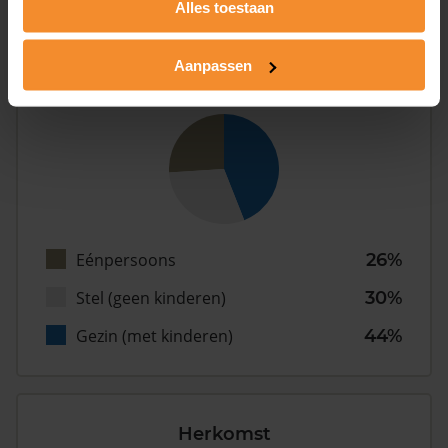
Inwoners
Alles toestaan
Aanpassen
Type huishoudens
Eénpersoons
26%
Stel (geen kinderen)
30%
Gezin (met kinderen)
44%
Herkomst