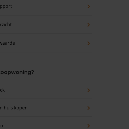
pport
zicht
waarde
 koopwoning?
eck
an huis kopen
en