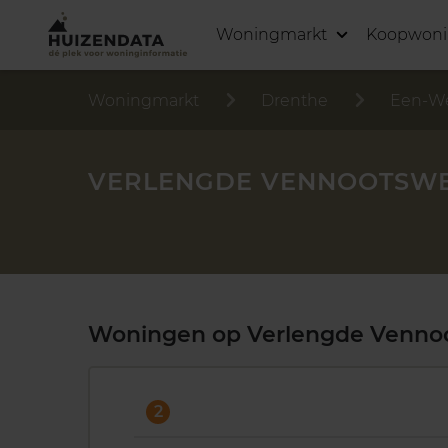
Woningmarkt
Koopwon
Woningmarkt
Drenthe
Een-W
VERLENGDE VENNOOTSWE
Woningen op Verlengde Venno
2