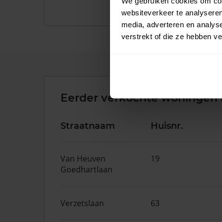
We gebruiken cookies om cont
websiteverkeer te analyseren
media, adverteren en analys
verstrekt of die ze hebben v
Eerder verkochte woningen 
Straatnaam
Huisnr.
Van Heuven
19
Goedhartlaan
Verzetslaan
63