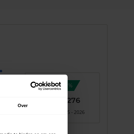
9,8%
+ €32.276
Over
Verschil 2025 - 2026
026