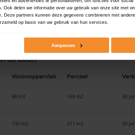
ent en advertenties te personaliseren, om functies voor social
. Ook delen we informatie over uw gebruik van onze site met on
e. Deze partners kunnen deze gegevens combineren met andere i
erzameld op basis van uw gebruik van hun services.
Aanpassen
in de buurt
Woonoppervlak
Perceel
Ver
88 m2
168 m2
30 ju
130 m2
211 m2
30 ju