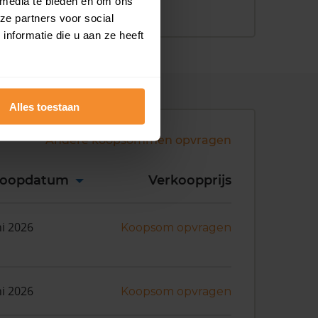
 media te bieden en om ons
ze partners voor social
nformatie die u aan ze heeft
Alles toestaan
Andere koopsommen opvragen
koopdatum
Verkoopprijs
ni 2026
Koopsom opvragen
ni 2026
Koopsom opvragen