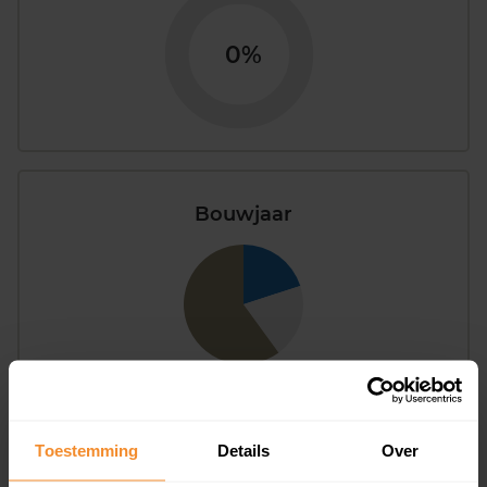
0%
Bouwjaar
T/m 1945
60%
1946 - 1980
20%
Toestemming
Details
Over
1981 - 2007
20%