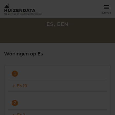
Menu
ES, EEN
Woningen op Es
1
Es 10
Zoek een woning
2