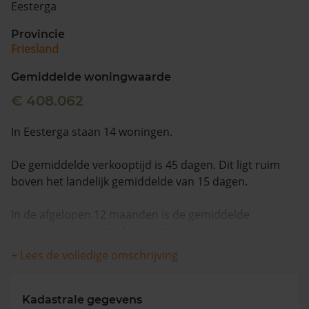
Eesterga
Vragen? Neem contact met ons op
Provincie
Friesland
088 220 4200
Maandag t/m vrijdag - 08:00 -18:00
Gemiddelde woningwaarde
€ 408.062
In Eesterga staan 14 woningen.
De gemiddelde verkooptijd is 45 dagen. Dit ligt ruim
boven het landelijk gemiddelde van 15 dagen.
In de afgelopen 12 maanden is de gemiddelde
woningwaarde met 14,8% gestegen.
+ Lees de volledige omschrijving
Kadastrale gegevens