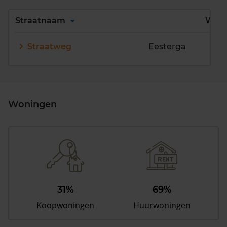
Alles
A
B
C
D
Straatnaam
Wijk
E
F
G
H
I
J
Straatweg
Eesterga
K
L
M
N
O
P
Q
R
S
T
U
V
W
X
Y
Z
Woningen
31%
69%
Koopwoningen
Huurwoningen