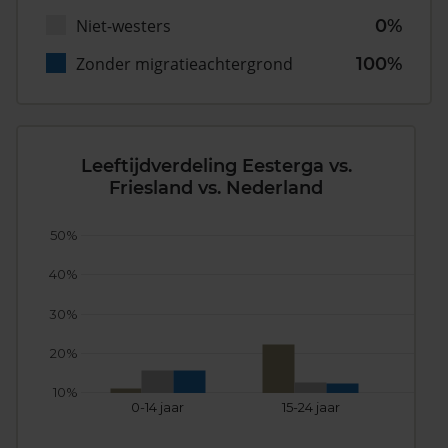
Niet-westers
0%
Zonder migratieachtergrond
100%
Leeftijdverdeling Eesterga vs.
Friesland vs. Nederland
50%
40%
30%
20%
10%
0-14 jaar
15-24 jaar
25