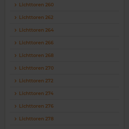
Lichttoren 260
Lichttoren 262
Lichttoren 264
Lichttoren 266
Lichttoren 268
Lichttoren 270
Lichttoren 272
Lichttoren 274
Lichttoren 276
Lichttoren 278