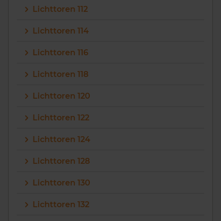
Lichttoren 112
Vragen? Neem contact met ons op
Lichttoren 114
088 220 4200
Lichttoren 116
Maandag t/m vrijdag - 08:00 -18:00
Lichttoren 118
Lichttoren 120
Lichttoren 122
Lichttoren 124
Lichttoren 128
Lichttoren 130
Lichttoren 132