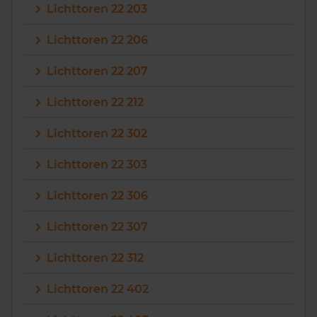
Lichttoren 22 203
Lichttoren 22 206
Lichttoren 22 207
Lichttoren 22 212
Lichttoren 22 302
Lichttoren 22 303
Lichttoren 22 306
Lichttoren 22 307
Lichttoren 22 312
Lichttoren 22 402