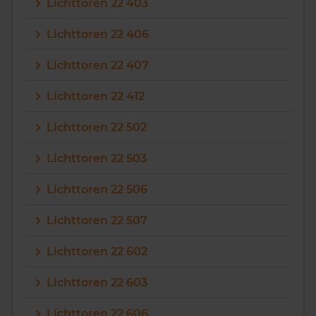
Lichttoren 22 403
Lichttoren 22 406
Lichttoren 22 407
Lichttoren 22 412
Lichttoren 22 502
Lichttoren 22 503
Lichttoren 22 506
Lichttoren 22 507
Lichttoren 22 602
Lichttoren 22 603
Lichttoren 22 606