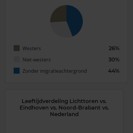
Westers
26%
Niet-westers
30%
Zonder migratieachtergrond
44%
Leeftijdverdeling Lichttoren vs.
Eindhoven vs. Noord-Brabant vs.
Nederland