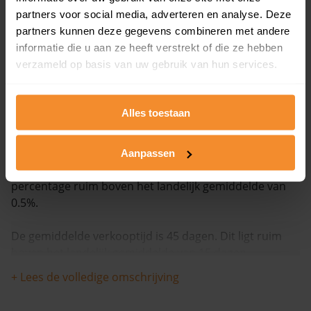
Provincie
partners voor social media, adverteren en analyse. Deze
Noord-Brabant
partners kunnen deze gegevens combineren met andere
informatie die u aan ze heeft verstrekt of die ze hebben
Plaats
verzameld op basis van uw gebruik van hun services.
Eindhoven
Gemiddelde woningwaarde
Alles toestaan
€ 456.393
In Lichttoren staan 142 woningen waarvan er 10 te
Aanpassen
koop staan. Met 7,0% woningen te koop ligt dit
percentage ruim boven het landelijk gemiddelde van
0.5%.
De gemiddelde verkooptijd is 45 dagen. Dit ligt ruim
boven het landelijk gemiddelde van 15 dagen.
+ Lees de volledige omschrijving
Wanneer we naar de laatste 12 maanden kijken
worden appartementen gemiddeld voor €851.700