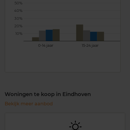
50%
40%
30%
20%
10%
0-14 jaar
15-24 jaar
25
Woningen te koop in Eindhoven
Bekijk meer aanbod