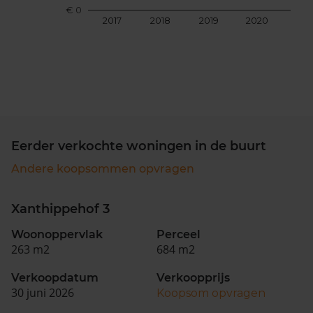
€ 0
2017
2018
2019
2020
202
Eerder verkochte woningen in de buurt
Andere koopsommen opvragen
Xanthippehof 3
Woonoppervlak
Perceel
263 m2
684 m2
Verkoopdatum
Verkoopprijs
30 juni 2026
Koopsom opvragen