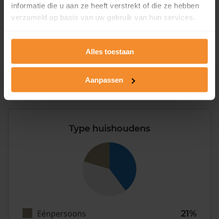
informatie die u aan ze heeft verstrekt of die ze hebben
1981 - 2007
0%
verzameld op basis van uw gebruik van hun services.
2008 of later
0%
Alles toestaan
Aanpassen
Inwoners
Type huishoudens
Eénpersoons
21%