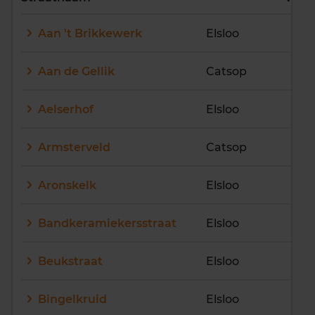
E
F
G
H
I
J
Aan 't Brikkewerk
Elsloo
K
L
M
N
O
P
Q
R
S
T
U
V
Aan de Gellik
Catsop
W
X
Y
Z
Aelserhof
Elsloo
Armsterveld
Catsop
Aronskelk
Elsloo
Bandkeramiekersstraat
Elsloo
Beukstraat
Elsloo
Bingelkruid
Elsloo