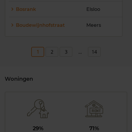
Bosrank
Elsloo
Boudewijnhofstraat
Meers
1
2
3
...
14
Woningen
29%
71%