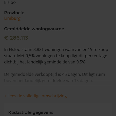
Elsloo
Vragen? Neem contact met ons op
Provincie
Limburg
088 220 4200
Maandag t/m vrijdag - 08:00 -18:00
Gemiddelde woningwaarde
€ 286.113
In Elsloo staan 3.821 woningen waarvan er 19 te koop
staan. Met 0,5% woningen te koop ligt dit percentage
dichtbij het landelijk gemiddelde van 0.5%.
De gemiddelde verkooptijd is 45 dagen. Dit ligt ruim
boven het landelijk gemiddelde van 15 dagen.
De gemiddelde huizenprijs is €317.868. De gemiddelde
+ Lees de volledige omschrijving
vraagprijs is €317.868. In de afgelopen 12 maanden is
de gemiddelde woningwaarde met 4,4% gestegen.
Kadastrale gegevens