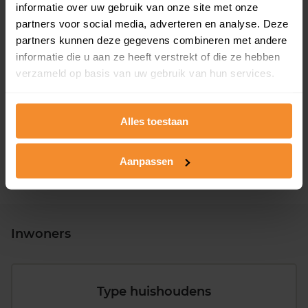
informatie over uw gebruik van onze site met onze
partners voor social media, adverteren en analyse. Deze
partners kunnen deze gegevens combineren met andere
informatie die u aan ze heeft verstrekt of die ze hebben
verzameld op basis van uw gebruik van hun services.
T/m 1945
12%
1946 - 1980
55%
Alles toestaan
1981 - 2007
31%
2008 of later
2%
Aanpassen
Inwoners
Type huishoudens