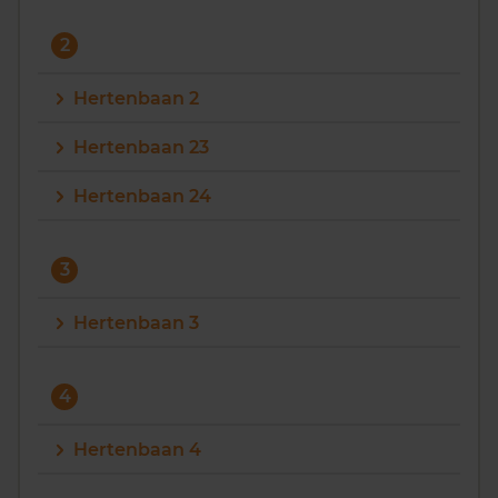
Vragen? Neem contact met ons op
2
088 220 4200
Hertenbaan 2
Maandag t/m vrijdag - 08:00 -18:00
Hertenbaan 23
Hertenbaan 24
3
Hertenbaan 3
4
Hertenbaan 4