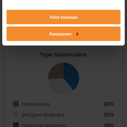
Alles toestaan
Inwoners
Aanpassen
Type huishoudens
Eénpersoons
26%
Stel (geen kinderen)
35%
Gezin (met kinderen)
39%