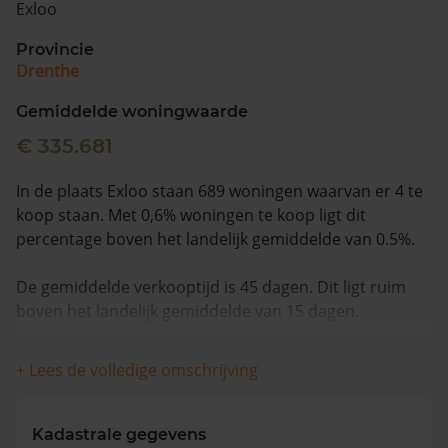
Exloo
Vragen? Neem contact met ons op
Provincie
Drenthe
088 220 4200
Maandag t/m vrijdag - 08:00 -18:00
Gemiddelde woningwaarde
€ 335.681
In de plaats Exloo staan 689 woningen waarvan er 4 te
koop staan. Met 0,6% woningen te koop ligt dit
percentage boven het landelijk gemiddelde van 0.5%.
De gemiddelde verkooptijd is 45 dagen. Dit ligt ruim
boven het landelijk gemiddelde van 15 dagen.
De gemiddelde huizenprijs is €520.750. De gemiddelde
+ Lees de volledige omschrijving
vraagprijs is €520.750. In de afgelopen 12 maanden is
de gemiddelde woningwaarde met 16,0% gestegen.
Kadastrale gegevens