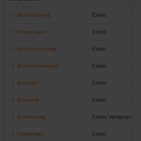
E
F
G
H
I
J
Badhuisweg
Exloo
K
L
M
N
O
P
Q
R
S
T
U
V
Berkenlaan
Exloo
W
X
Y
Z
Boerhoornweg
Exloo
Boermarkeweg
Exloo
Boslaan
Exloo
Bosrand
Exloo
Buinerweg
Exloo, Verspreide 
Cederlaan
Exloo