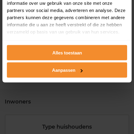
informatie over uw gebruik van onze site met onze
partners voor social media, adverteren en analyse. Deze
partners kunnen deze gegevens combineren met andere
informatie die u aan ze heeft verstrekt of die ze hebben
verzameld op basis van uw gebruik van hun services.
T/m 1945
22%
1946 - 1980
46%
Alles toestaan
1981 - 2007
28%
2008 of later
4%
Aanpassen
Inwoners
Type huishoudens