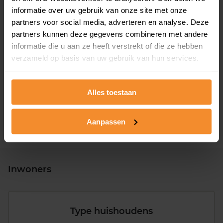
informatie over uw gebruik van onze site met onze
partners voor social media, adverteren en analyse. Deze
partners kunnen deze gegevens combineren met andere
informatie die u aan ze heeft verstrekt of die ze hebben
T/m 1945
27%
verzameld op basis van uw gebruik van hun services.
1946 - 1980
33%
1981 - 2007
35%
Alles toestaan
2008 of later
5%
Aanpassen
Inwoners
Type huishoudens