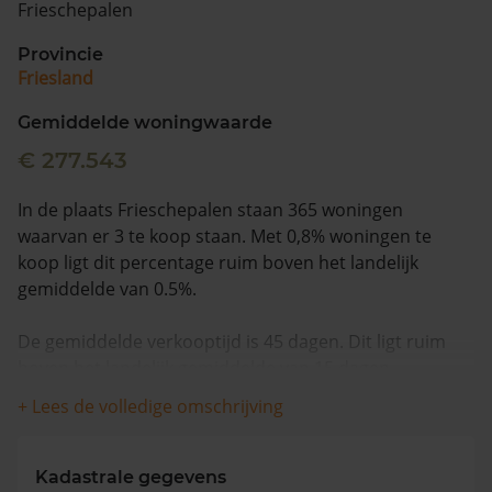
Frieschepalen
Vragen? Neem contact met ons op
Provincie
Friesland
088 220 4200
Maandag t/m vrijdag - 08:00 -18:00
Gemiddelde woningwaarde
€ 277.543
In de plaats Frieschepalen staan 365 woningen
waarvan er 3 te koop staan. Met 0,8% woningen te
koop ligt dit percentage ruim boven het landelijk
gemiddelde van 0.5%.
De gemiddelde verkooptijd is 45 dagen. Dit ligt ruim
boven het landelijk gemiddelde van 15 dagen.
+ Lees de volledige omschrijving
De gemiddelde huizenprijs is €511.000. De gemiddelde
vraagprijs is €511.000. In de afgelopen 12 maanden is
de gemiddelde woningwaarde met -1,3% gedaald.
Kadastrale gegevens