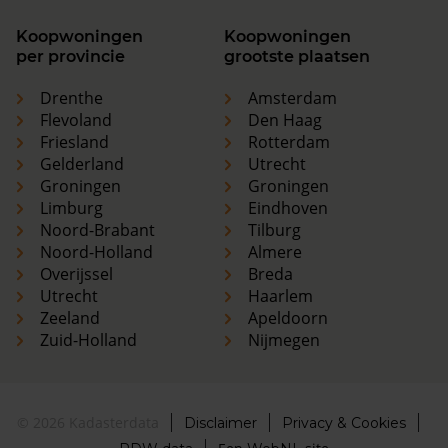
Koopwoningen
Koopwoningen
per provincie
grootste plaatsen
Drenthe
Amsterdam
Flevoland
Den Haag
Friesland
Rotterdam
Gelderland
Utrecht
Groningen
Groningen
Limburg
Eindhoven
Noord-Brabant
Tilburg
Noord-Holland
Almere
Overijssel
Breda
Utrecht
Haarlem
Zeeland
Apeldoorn
Zuid-Holland
Nijmegen
© 2026 Kadasterdata
Disclaimer
Privacy & Cookies