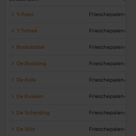
E
F
G
H
I
J
't Paed
Frieschepalen-Ko
K
L
M
N
O
P
Q
R
S
T
U
V
't Tolhek
Frieschepalen-Bui
W
X
Y
Z
Boskdobbe
De Bodding
Frieschepalen-Ko
De Kolk
Frieschepalen-Ko
De Rusken
Frieschepalen-Ko
De Scheiding
Frieschepalen-Bui
De Slûs