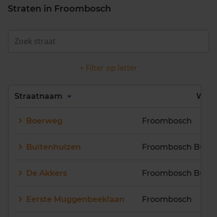
Straten in Froombosch
+ Filter op letter
Alles
A
B
C
D
Straatnaam
Wijk
E
F
G
H
I
J
Boerweg
Froombosch
K
L
M
N
O
P
Q
R
S
T
U
V
Buitenhuizen
Froombosch Buite
W
X
Y
Z
De Akkers
Froombosch Buite
Eerste Muggenbeeklaan
Froombosch