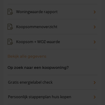
gemiddelde vraagprijs is €298.500. In de afgelopen 12
maanden is de gemiddelde woningwaarde met 5,5%
Woningwaarde rapport
gestegen.
Koopsommenoverzicht
Koopsom + WOZ-waarde
Bekijk alle gegevens
Op zoek naar een koopwoning?
Gratis energielabel check
Persoonlijk stappenplan huis kopen