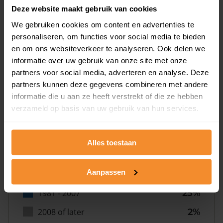
Deze website maakt gebruik van cookies
We gebruiken cookies om content en advertenties te
personaliseren, om functies voor social media te bieden
en om ons websiteverkeer te analyseren. Ook delen we
informatie over uw gebruik van onze site met onze
Bouwjaar
partners voor social media, adverteren en analyse. Deze
partners kunnen deze gegevens combineren met andere
informatie die u aan ze heeft verstrekt of die ze hebben
verzameld op basis van uw gebruik van hun services.
Alles toestaan
T/m 1945
35%
Aanpassen
1946 - 1980
37%
1981 - 2007
25%
2008 of later
2%