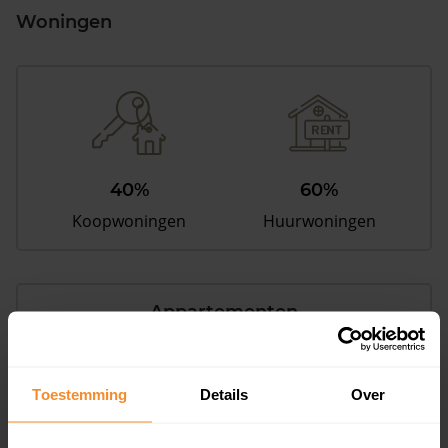
Woningen
40%
60%
Koopwoningen
Huurwoningen
Appartementen
aandeel van totale woningen
Toestemming
Details
Over
1%