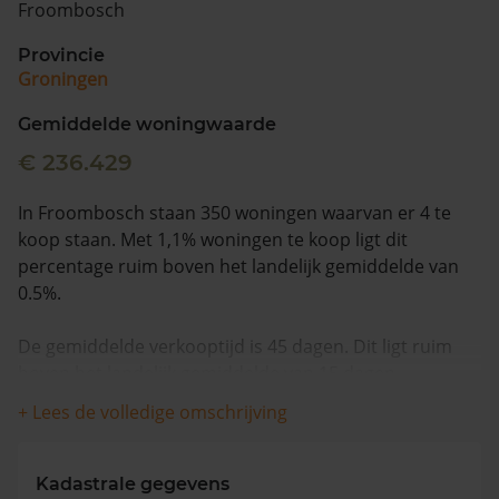
Froombosch
Vragen? Neem contact met ons op
Provincie
Groningen
088 220 4200
Maandag t/m vrijdag - 08:00 -18:00
Gemiddelde woningwaarde
€ 236.429
In Froombosch staan 350 woningen waarvan er 4 te
koop staan. Met 1,1% woningen te koop ligt dit
percentage ruim boven het landelijk gemiddelde van
0.5%.
De gemiddelde verkooptijd is 45 dagen. Dit ligt ruim
boven het landelijk gemiddelde van 15 dagen.
+ Lees de volledige omschrijving
Wanneer we naar de laatste 12 maanden kijken
worden appartementen gemiddeld voor €125.000
verkocht. De gemiddelde huizenprijs is €356.333. De
Kadastrale gegevens