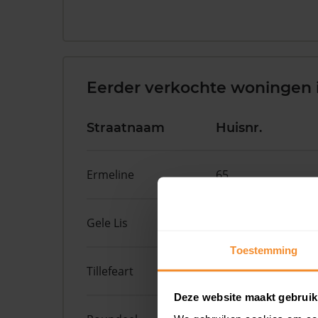
Eerder verkochte woningen 
Straatnaam
Huisnr.
Ermeline
65
Gele Lis
2
Toestemming
Tillefeart
7
Deze website maakt gebruik