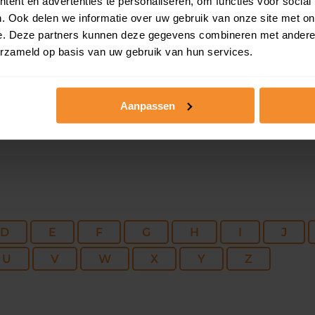
216 m2
592 m2
30 ju
ent en advertenties te personaliseren, om functies voor social
. Ook delen we informatie over uw gebruik van onze site met on
e. Deze partners kunnen deze gegevens combineren met andere i
92 m2
4.024 m2
30 ju
erzameld op basis van uw gebruik van hun services.
Aanpassen
D
E
F
G
H
I
J
U
V
W
X
Y
Z