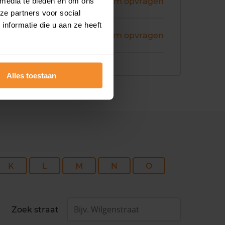
ni 2026
 media te bieden en om ons
Koopsom opvragen
ze partners voor social
nformatie die u aan ze heeft
ni 2026
Koopsom opvragen
Alles toestaan
K
L
M
N
O
Zoek straat