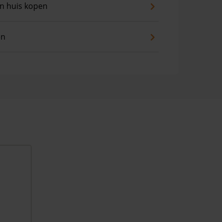
an huis kopen
en