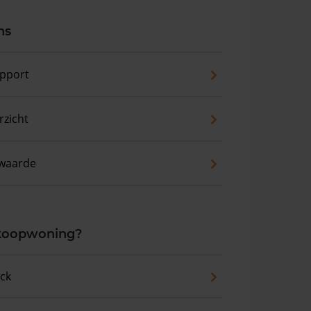
ns
pport
zicht
waarde
 koopwoning?
eck