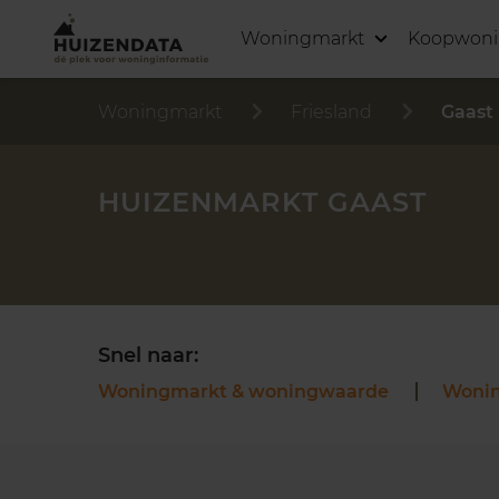
Woningmarkt
Koopwon
Woningmarkt
Friesland
Gaast
HUIZENMARKT GAAST
Snel naar:
Woningmarkt & woningwaarde
Woni