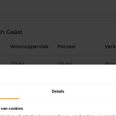
in Gaast
Woonoppervlak
Perceel
Ver
103 m2
326 m2
30 ju
108 m2
260 m2
30 ju
Details
145 m2
266 m2
30 ju
 van cookies