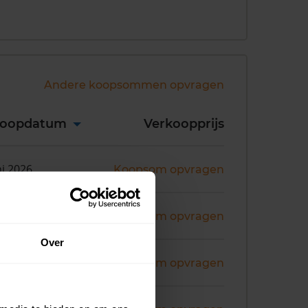
Andere koopsommen opvragen
koopdatum
Verkoopprijs
ni 2026
Koopsom opvragen
ni 2026
Koopsom opvragen
Over
ni 2026
Koopsom opvragen