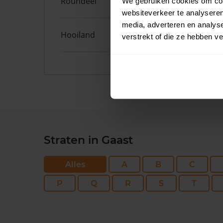
Roundeel
50
We gebruiken cookies om cont
websiteverkeer te analyseren
media, adverteren en analys
Hooiland
29
verstrekt of die ze hebben v
Straten in Gaast
Alles
A
B
C
P
Q
R
S
T