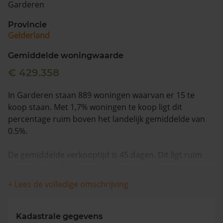
Garderen
Vragen? Neem contact met ons op
Provincie
Gelderland
088 220 4200
Maandag t/m vrijdag - 08:00 -18:00
Gemiddelde woningwaarde
€ 429.358
In Garderen staan 889 woningen waarvan er 15 te
koop staan. Met 1,7% woningen te koop ligt dit
percentage ruim boven het landelijk gemiddelde van
0.5%.
De gemiddelde verkooptijd is 45 dagen. Dit ligt ruim
boven het landelijk gemiddelde van 15 dagen.
+ Lees de volledige omschrijving
Wanneer we naar de laatste 12 maanden kijken
worden appartementen gemiddeld voor €649.000
verkocht. De gemiddelde huizenprijs is €647.964. De
Kadastrale gegevens