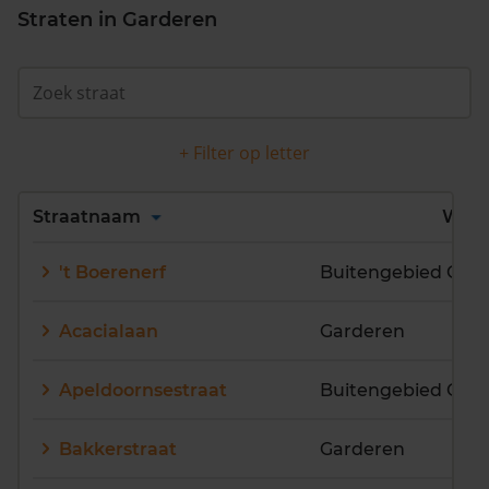
Straten in Garderen
+ Filter op letter
Alles
A
B
C
D
Straatnaam
Wijk
E
F
G
H
I
J
't Boerenerf
Buitengebied Gar
K
L
M
N
O
P
Q
R
S
T
U
V
Acacialaan
Garderen
W
X
Y
Z
Apeldoornsestraat
Buitengebied Gar
Bakkerstraat
Garderen