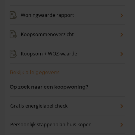
gemiddelde vraagprijs is €648.033. In de afgelopen 12
maanden is de gemiddelde woningwaarde met 4,8%
Woningwaarde rapport
gestegen.
Koopsommenoverzicht
Koopsom + WOZ-waarde
Bekijk alle gegevens
Op zoek naar een koopwoning?
Gratis energielabel check
Persoonlijk stappenplan huis kopen