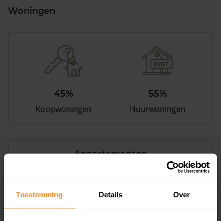
Woningen
45%
55%
Koopwoningen
Huurwoningen
Appartementen
aandeel van totale woningen
Toestemming
Details
Over
11%