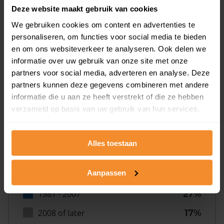
Deze website maakt gebruik van cookies
We gebruiken cookies om content en advertenties te
personaliseren, om functies voor social media te bieden
en om ons websiteverkeer te analyseren. Ook delen we
informatie over uw gebruik van onze site met onze
Bouwjaar
partners voor social media, adverteren en analyse. Deze
partners kunnen deze gegevens combineren met andere
informatie die u aan ze heeft verstrekt of die ze hebben
verzameld op basis van uw gebruik van hun services.
Alles toestaan
T/m 1945
14%
Aanpassen
1946 - 1980
42%
1981 - 2007
27%
2008 of later
17%