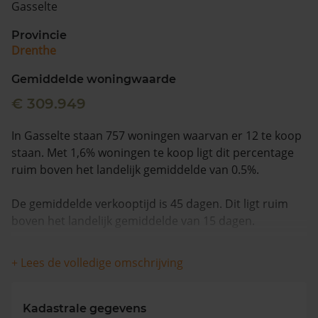
Gasselte
Vragen? Neem contact met ons op
Provincie
Drenthe
088 220 4200
Maandag t/m vrijdag - 08:00 -18:00
Gemiddelde woningwaarde
€ 309.949
In Gasselte staan 757 woningen waarvan er 12 te koop
staan. Met 1,6% woningen te koop ligt dit percentage
ruim boven het landelijk gemiddelde van 0.5%.
De gemiddelde verkooptijd is 45 dagen. Dit ligt ruim
boven het landelijk gemiddelde van 15 dagen.
Wanneer we naar de laatste 12 maanden kijken
+ Lees de volledige omschrijving
worden appartementen gemiddeld voor €209.500
verkocht. De gemiddelde huizenprijs is €437.046. De
gemiddelde vraagprijs is €418.083. In de afgelopen 12
Kadastrale gegevens