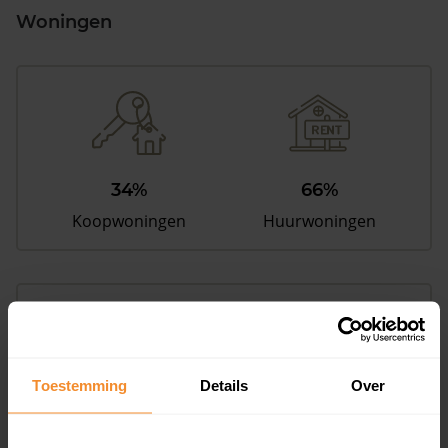
Woningen
34%
66%
Koopwoningen
Huurwoningen
Appartementen
aandeel van totale woningen
Toestemming
Details
Over
11%