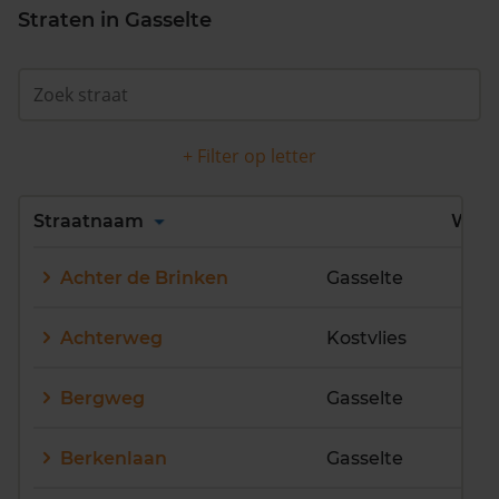
Straten in Gasselte
+ Filter op letter
Alles
A
B
C
D
Straatnaam
Wijk
E
F
G
H
I
J
Achter de Brinken
Gasselte
K
L
M
N
O
P
Q
R
S
T
U
V
Achterweg
Kostvlies
W
X
Y
Z
Bergweg
Gasselte
Berkenlaan
Gasselte