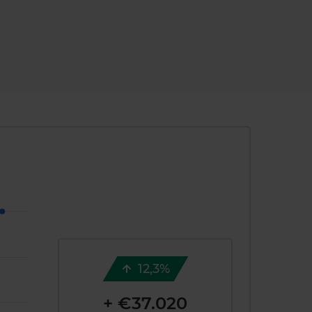
12,3%
+ €37.020