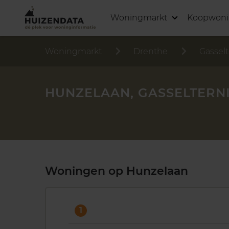
Woningmarkt
Koopwon
Woningmarkt
Drenthe
Gasselt
HUNZELAAN, GASSELTERN
Woningen op Hunzelaan
1