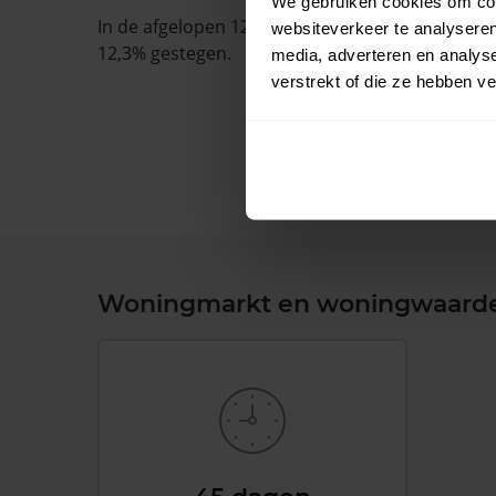
We gebruiken cookies om cont
In de afgelopen 12 maanden is de gemiddelde
websiteverkeer te analyseren
12,3% gestegen.
media, adverteren en analys
verstrekt of die ze hebben v
Woningmarkt en woningwaard