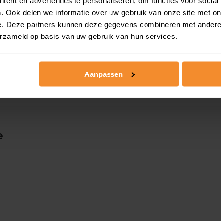
ent en advertenties te personaliseren, om functies voor social
 woningwaarde met
Persoonlijk stappenpl
. Ook delen we informatie over uw gebruik van onze site met on
e. Deze partners kunnen deze gegevens combineren met andere i
erzameld op basis van uw gebruik van hun services.
Slim bieden in 3 stapp
Aanpassen
e