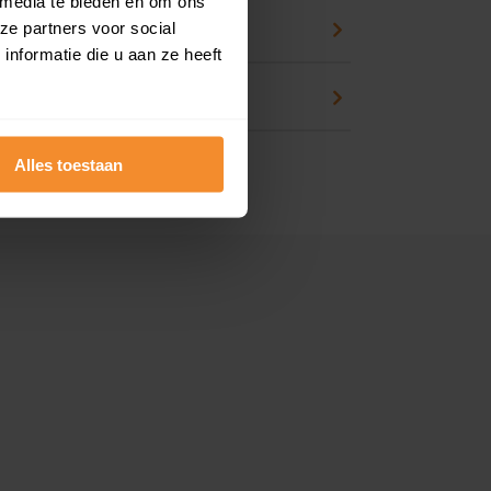
 media te bieden en om ons
an huis kopen
ze partners voor social
nformatie die u aan ze heeft
en
Alles toestaan