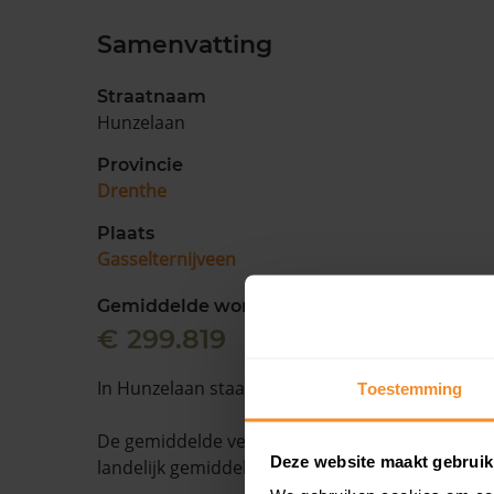
Samenvatting
Straatnaam
Hunzelaan
Provincie
Drenthe
Plaats
Gasselternijveen
Gemiddelde woningwaarde
€ 299.819
In Hunzelaan staan 10 woningen.
Toestemming
De gemiddelde verkooptijd is 45 dagen. Dit ligt
Deze website maakt gebruik
landelijk gemiddelde van 15 dagen.