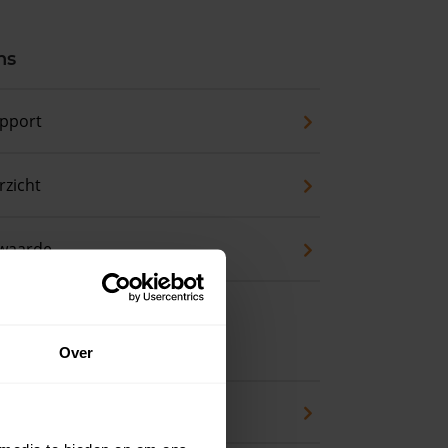
ns
pport
zicht
waarde
 koopwoning?
Over
eck