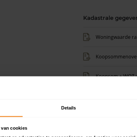
Kadastrale gegeve
Woningwaarde ra
Koopsommenover
Koopsom + WOZ-
Op zoek naar een
Details
 ruim boven het
Gratis energielabel ch
 van cookies