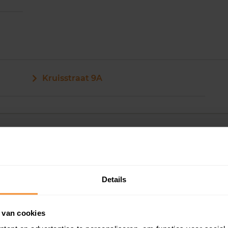
Kruisstraat 9A
Details
Kadastrale gegeve
 van cookies
Woningwaarde ra