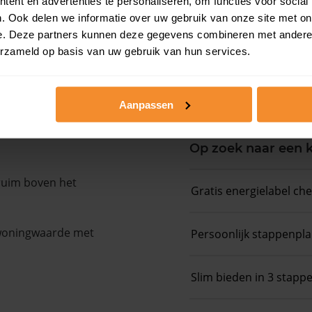
ent en advertenties te personaliseren, om functies voor social
. Ook delen we informatie over uw gebruik van onze site met on
Koopsommenover
e. Deze partners kunnen deze gegevens combineren met andere i
erzameld op basis van uw gebruik van hun services.
Koopsom + WOZ-
Aanpassen
Op zoek naar een
 ruim boven het
Gratis energielabel ch
 woningwaarde met
Persoonlijk stappenpl
Slim bieden in 3 stapp