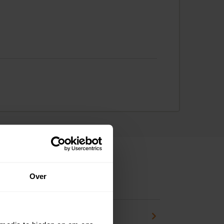
Over
ns
pport