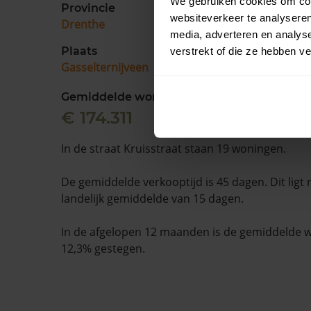
We gebruiken cookies om cont
Provincie
websiteverkeer te analyseren
Drenthe
media, adverteren en analys
Plaats
verstrekt of die ze hebben v
Gasselternijveen
Gemiddelde woningwaarde
€ 174.311
In de straat Kruisstraat staan 19 woningen.
De gemiddelde verkooptijd is 45 dagen. Dit ligt
landelijk gemiddelde van 15 dagen.
In de afgelopen 12 maanden is de gemiddelde
12,3% gestegen.