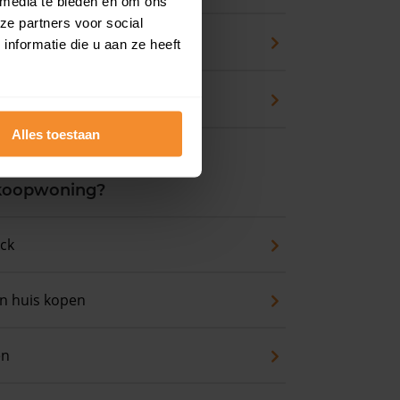
 media te bieden en om ons
ze partners voor social
zicht
nformatie die u aan ze heeft
waarde
Alles toestaan
 koopwoning?
eck
an huis kopen
en