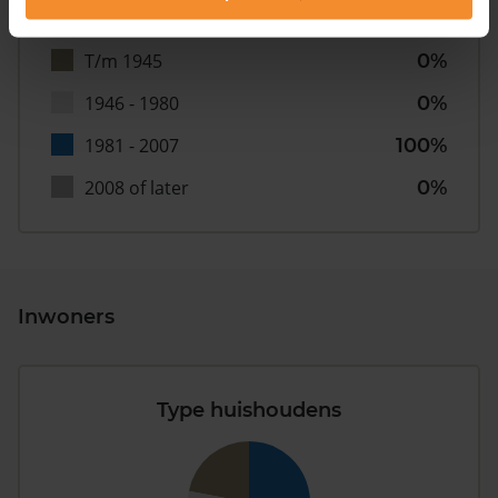
T/m 1945
0%
1946 - 1980
0%
1981 - 2007
100%
2008 of later
0%
Inwoners
Type huishoudens