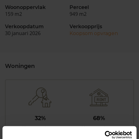
Woonoppervlak
Perceel
159 m2
949 m2
Verkoopdatum
Verkoopprijs
30 januari 2026
Koopsom opvragen
Woningen
32%
68%
Koopwoningen
Huurwoningen