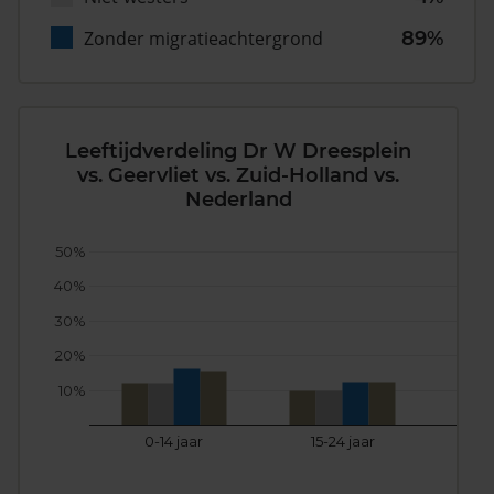
Zonder migratieachtergrond
89%
Leeftijdverdeling Dr W Dreesplein
vs. Geervliet vs. Zuid-Holland vs.
Nederland
50%
40%
30%
20%
10%
0-14 jaar
15-24 jaar
25