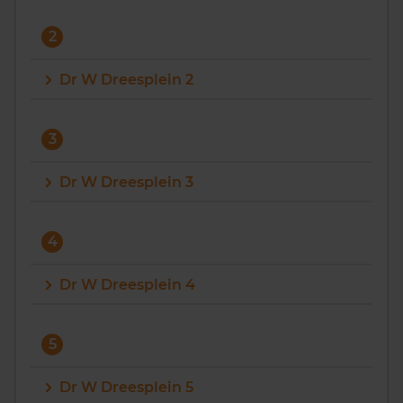
Vragen? Neem contact met ons op
2
088 220 4200
Dr W Dreesplein 2
Maandag t/m vrijdag - 08:00 -18:00
3
Dr W Dreesplein 3
4
Dr W Dreesplein 4
5
Dr W Dreesplein 5