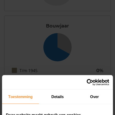
Bouwjaar
T/m 1945
0%
1946 - 1980
0%
1981 - 2007
67%
Toestemming
Details
Over
2008 of later
33%
Deze website maakt gebruik van cookies