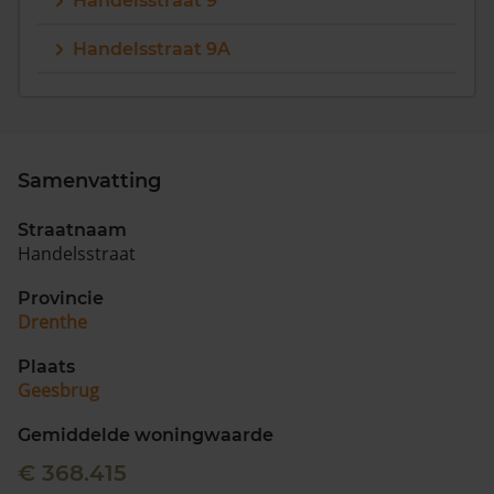
Handelsstraat 9
Vragen? Neem contact met ons op
Handelsstraat 9A
088 220 4200
Maandag t/m vrijdag - 08:00 -18:00
Samenvatting
Straatnaam
Handelsstraat
Provincie
Drenthe
Plaats
Geesbrug
Gemiddelde woningwaarde
€ 368.415