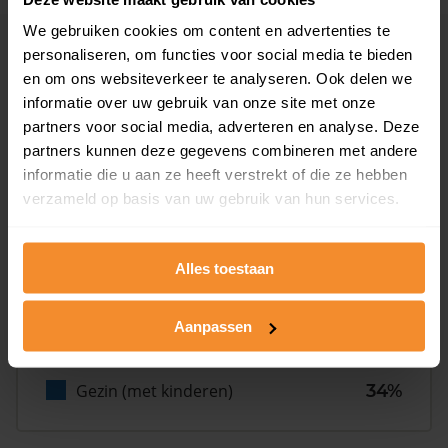
We gebruiken cookies om content en advertenties te
personaliseren, om functies voor social media te bieden
Inwoners
en om ons websiteverkeer te analyseren. Ook delen we
informatie over uw gebruik van onze site met onze
partners voor social media, adverteren en analyse. Deze
Type huishoudens
partners kunnen deze gegevens combineren met andere
informatie die u aan ze heeft verstrekt of die ze hebben
verzameld op basis van uw gebruik van hun services.
Alles toestaan
Eénpersoons
27%
Aanpassen
Stel (geen kinderen)
39%
Gezin (met kinderen)
34%