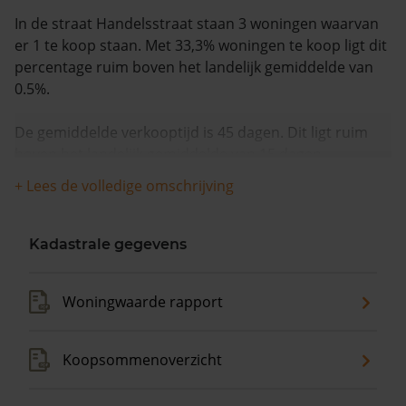
In de straat Handelsstraat staan 3 woningen waarvan
er 1 te koop staan. Met 33,3% woningen te koop ligt dit
percentage ruim boven het landelijk gemiddelde van
0.5%.
De gemiddelde verkooptijd is 45 dagen. Dit ligt ruim
boven het landelijk gemiddelde van 15 dagen.
+ Lees de volledige omschrijving
De gemiddelde huizenprijs is €298.000. De gemiddelde
vraagprijs is €298.000. In de afgelopen 12 maanden is
de gemiddelde woningwaarde met 11,9% gestegen.
Kadastrale gegevens
Woningwaarde rapport
Koopsommenoverzicht