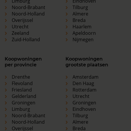
Limburg
Eindhoven
Noord-Brabant
Tilburg
Noord-Holland
Almere
Overijssel
Breda
Utrecht
Haarlem
Zeeland
Apeldoorn
Zuid-Holland
Nijmegen
Koopwoningen
Koopwoningen
per provincie
grootste plaatsen
Drenthe
Amsterdam
Flevoland
Den Haag
Friesland
Rotterdam
Gelderland
Utrecht
Groningen
Groningen
Limburg
Eindhoven
Noord-Brabant
Tilburg
Noord-Holland
Almere
Overijssel
Breda