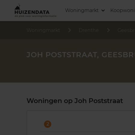
Woningmarkt
Koopwon
Woningmarkt
Drenthe
Geesb
JOH POSTSTRAAT, GEESB
Woningen op Joh Poststraat
2