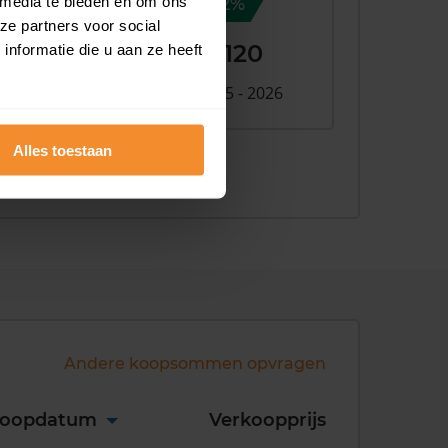
 media te bieden en om ons
14,2%
ze partners voor social
+ €51.120
nformatie die u aan ze heeft
Verschil 2025 - 2026
026
Alles toestaan
Andere koopsommen opvragen
koopdatum
Verkoopprijs