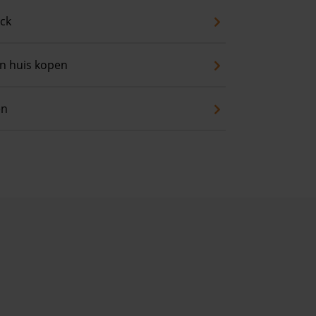
eck
an huis kopen
en