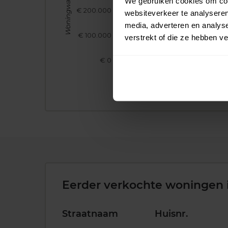
Woningwaarde
We gebruiken cookies om cont
€ 200.000
websiteverkeer te analyseren
media, adverteren en analys
€ 100.000
verstrekt of die ze hebben v
€ 0
2017
2018
2019
Eerder verkochte woningen 
Straatnaam
Huisnr.