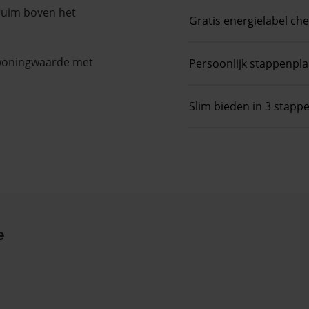
 ruim boven het
Gratis energielabel ch
 woningwaarde met
Persoonlijk stappenpl
Slim bieden in 3 stapp
e