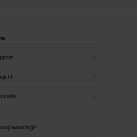
ns
pport
zicht
waarde
 koopwoning?