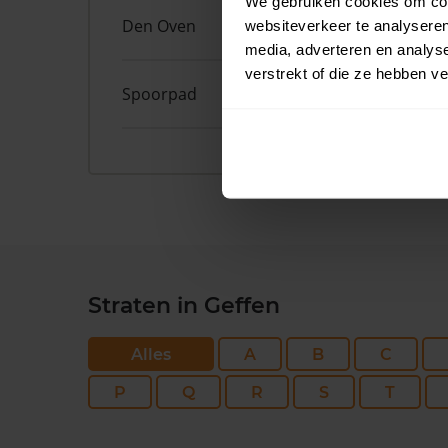
We gebruiken cookies om cont
Den Oven
10A
websiteverkeer te analyseren
media, adverteren en analys
verstrekt of die ze hebben v
Spoorpad
8
Straten in Geffen
Alles
A
B
C
P
Q
R
S
T