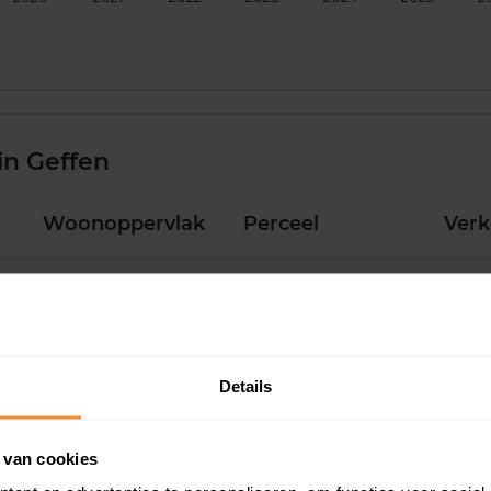
in Geffen
Woonoppervlak
Perceel
Ver
161 m2
0 m2
30 ju
126 m2
1.240 m2
26 ju
Details
88 m2
494 m2
26 ju
 van cookies