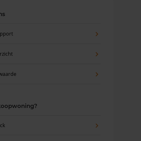
ns
pport
zicht
waarde
 koopwoning?
eck