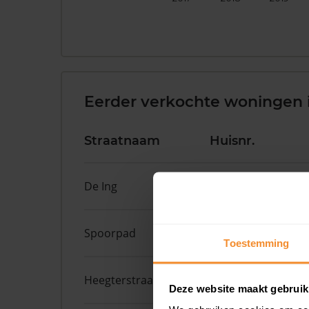
Eerder verkochte woningen 
Straatnaam
Huisnr.
De Ing
12
Spoorpad
6
Toestemming
Heegterstraat
11
Deze website maakt gebruik