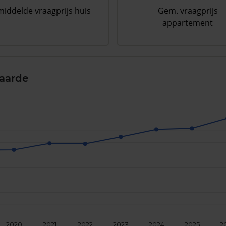
iddelde vraagprijs huis
Gem. vraagprijs
appartement
aarde
2020
2021
2022
2023
2024
2025
2