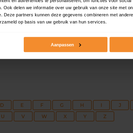
ent en advertenties te personaliseren, om functies voor social
116 m2
170 m2
24 ju
. Ook delen we informatie over uw gebruik van onze site met on
e. Deze partners kunnen deze gegevens combineren met andere i
erzameld op basis van uw gebruik van hun services.
159 m2
700 m2
17 ju
Aanpassen
D
E
F
G
H
I
J
U
V
W
X
Y
Z