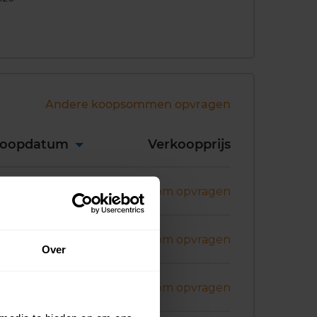
Andere koopsommen opvragen
koopdatum
Verkoopprijs
ni 2026
Koopsom opvragen
ni 2026
Koopsom opvragen
Over
ni 2026
Koopsom opvragen