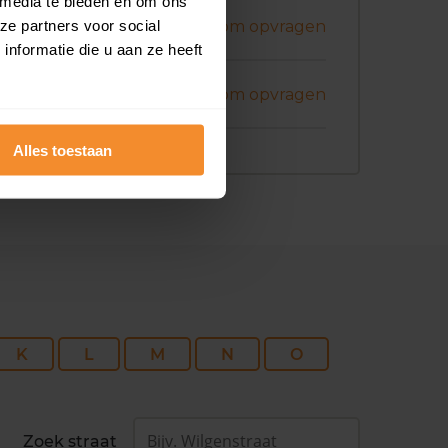
 media te bieden en om ons
ni 2026
ze partners voor social
Koopsom opvragen
nformatie die u aan ze heeft
ni 2026
Koopsom opvragen
Alles toestaan
K
L
M
N
O
Zoek straat