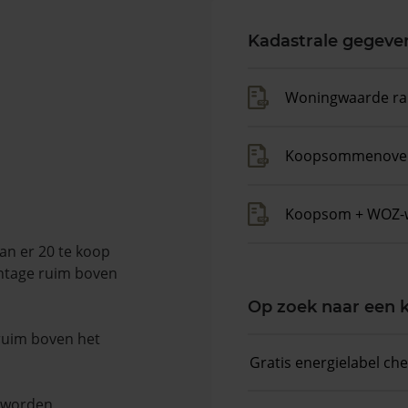
Kadastrale gegeve
Woningwaarde ra
Koopsommenover
Koopsom + WOZ-
an er 20 te koop
entage ruim boven
Op zoek naar een
 ruim boven het
Gratis energielabel ch
n worden