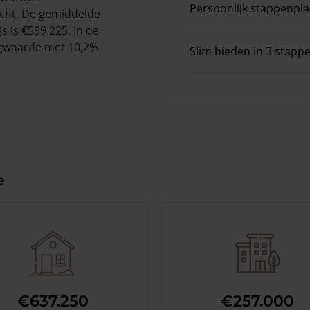
Persoonlijk stappenpl
cht. De gemiddelde
s is €599.225. In de
gwaarde met 10,2%
Slim bieden in 3 stapp
e
€637.250
€257.000