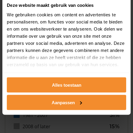
Deze website maakt gebruik van cookies
We gebruiken cookies om content en advertenties te
personaliseren, om functies voor social media te bieden
en om ons websiteverkeer te analyseren. Ook delen we
informatie over uw gebruik van onze site met onze
Bouwjaar
partners voor social media, adverteren en analyse. Deze
partners kunnen deze gegevens combineren met andere
informatie die u aan ze heeft verstrekt of die ze hebben
verzameld op basis van uw gebruik van hun services.
Alles toestaan
T/m 1945
11%
Aanpassen
1946 - 1980
44%
1981 - 2007
31%
2008 of later
15%