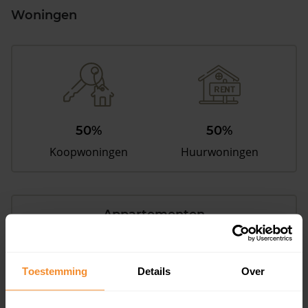
Woningen
50%
50%
Koopwoningen
Huurwoningen
Appartementen
aandeel van totale woningen
Toestemming
Details
Over
19%