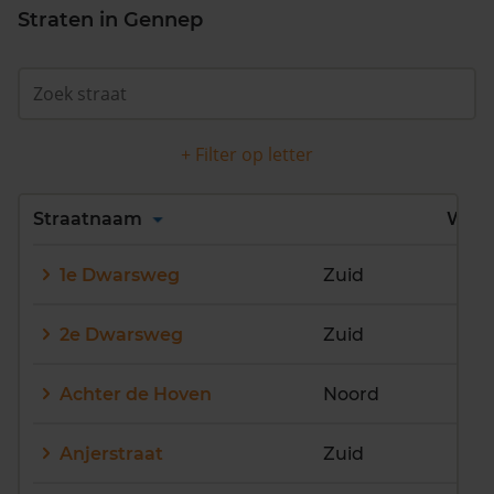
Straten in Gennep
+ Filter op letter
Alles
A
B
C
D
Straatnaam
Wijk
E
F
G
H
I
J
1e Dwarsweg
Zuid
K
L
M
N
O
P
Q
R
S
T
U
V
2e Dwarsweg
Zuid
W
X
Y
Z
Achter de Hoven
Noord
Anjerstraat
Zuid