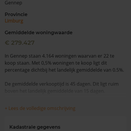
Gennep
Vragen? Neem contact met ons op
Provincie
Limburg
088 220 4200
Maandag t/m vrijdag - 08:00 -18:00
Gemiddelde woningwaarde
€ 279.427
In Gennep staan 4.164 woningen waarvan er 22 te
koop staan. Met 0,5% woningen te koop ligt dit
percentage dichtbij het landelijk gemiddelde van 0.5%.
De gemiddelde verkooptijd is 45 dagen. Dit ligt ruim
boven het landelijk gemiddelde van 15 dagen.
Wanneer we naar de laatste 12 maanden kijken
+ Lees de volledige omschrijving
worden appartementen gemiddeld voor €344.500
verkocht. De gemiddelde huizenprijs is €434.684. De
gemiddelde vraagprijs is €422.386. In de afgelopen 12
Kadastrale gegevens