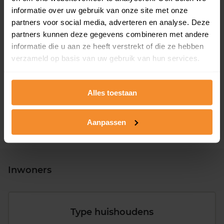
informatie over uw gebruik van onze site met onze
partners voor social media, adverteren en analyse. Deze
partners kunnen deze gegevens combineren met andere
informatie die u aan ze heeft verstrekt of die ze hebben
T/m 1945
23%
verzameld op basis van uw gebruik van hun services.
1946 - 1980
35%
1981 - 2007
26%
Alles toestaan
2008 of later
15%
Aanpassen
Inwoners
Type huishoudens