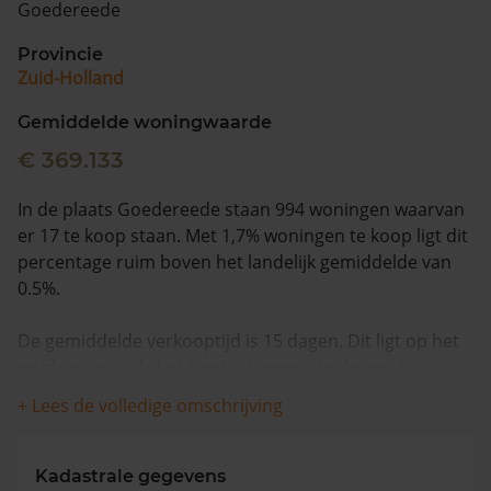
Goedereede
Vragen? Neem contact met ons op
Provincie
Zuid-Holland
088 220 4200
Maandag t/m vrijdag - 08:00 -18:00
Gemiddelde woningwaarde
€ 369.133
In de plaats Goedereede staan 994 woningen waarvan
er 17 te koop staan. Met 1,7% woningen te koop ligt dit
percentage ruim boven het landelijk gemiddelde van
0.5%.
De gemiddelde verkooptijd is 15 dagen. Dit ligt op het
zelfde niveau als het landelijk gemiddelde van 15
dagen.
+ Lees de volledige omschrijving
De gemiddelde huizenprijs is €543.882. De gemiddelde
vraagprijs is €543.882. In de afgelopen 12 maanden is
Kadastrale gegevens