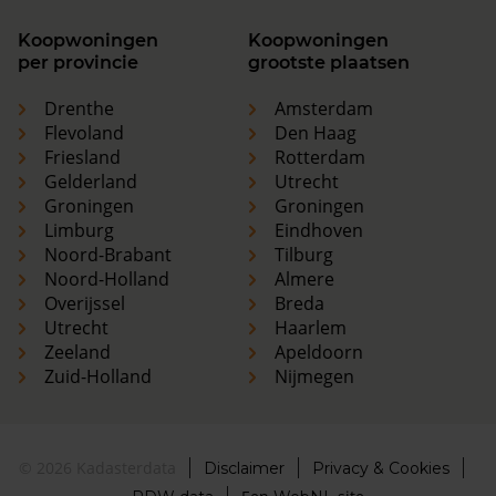
Koopwoningen
Koopwoningen
per provincie
grootste plaatsen
Drenthe
Amsterdam
Flevoland
Den Haag
Friesland
Rotterdam
Gelderland
Utrecht
Groningen
Groningen
Limburg
Eindhoven
Noord-Brabant
Tilburg
Noord-Holland
Almere
Overijssel
Breda
Utrecht
Haarlem
Zeeland
Apeldoorn
Zuid-Holland
Nijmegen
© 2026 Kadasterdata
Disclaimer
Privacy & Cookies