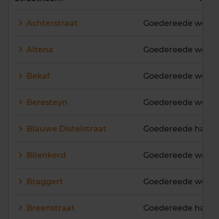
E
F
G
H
I
J
Achterstraat
Goedereede woon
K
L
M
N
O
P
Q
R
S
T
U
V
Altena
Goedereede woon
W
X
Y
Z
Bekaf
Goedereede woon
Beresteyn
Goedereede woon
Blauwe Distelstraat
Goedereede have
Blienkerd
Goedereede woon
Braggert
Goedereede woon
Breenstraat
Goedereede have