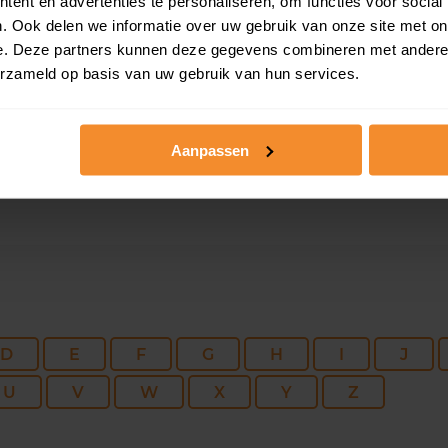
ent en advertenties te personaliseren, om functies voor social
113 m2
330 m2
18 me
. Ook delen we informatie over uw gebruik van onze site met on
e. Deze partners kunnen deze gegevens combineren met andere i
erzameld op basis van uw gebruik van hun services.
137 m2
351 m2
11 me
Aanpassen
D
E
F
G
H
I
J
U
V
W
X
Y
Z