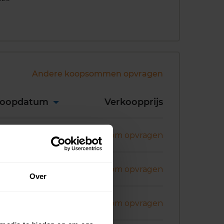
Andere koopsommen opvragen
koopdatum
Verkoopprijs
ni 2026
Koopsom opvragen
ni 2026
Koopsom opvragen
Over
i 2026
Koopsom opvragen