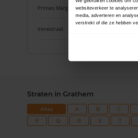
We gebruiken cookies om cont
Prinses Margrietstraat
11
websiteverkeer te analyseren
media, adverteren en analys
verstrekt of die ze hebben v
Irenestraat
4
Straten in Grathem
Alles
A
B
C
P
Q
R
S
T