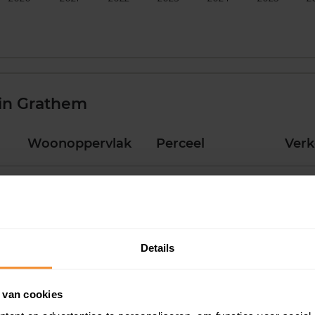
in Grathem
Woonoppervlak
Perceel
Ver
115 m2
230 m2
05 ju
216 m2
715 m2
01 ju
Details
149 m2
340 m2
26 me
 van cookies