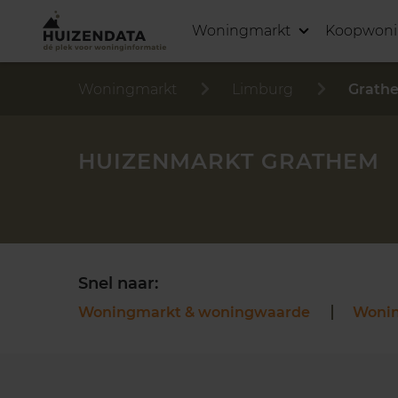
Woningmarkt
Koopwon
Woningmarkt
Limburg
Grath
HUIZENMARKT GRATHEM
Snel naar:
Woningmarkt & woningwaarde
Woni