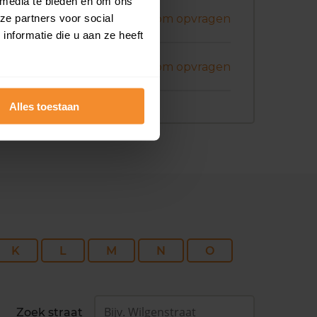
 media te bieden en om ons
i 2026
ze partners voor social
Koopsom opvragen
nformatie die u aan ze heeft
i 2026
Koopsom opvragen
Alles toestaan
K
L
M
N
O
Zoek straat