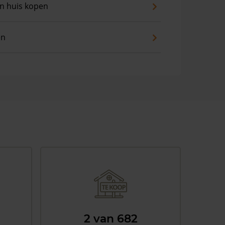
an huis kopen
en
2 van 682