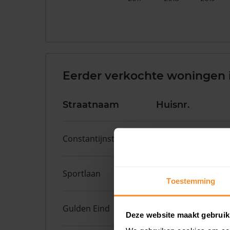
Eerder verkochte woningen 
Straatnaam
Huisnr.
Constantijnstraat
5
Sportlaan
4
Toestemming
Gulden Eind
1
Deze website maakt gebruik