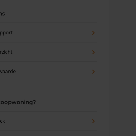
ns
pport
zicht
waarde
 koopwoning?
eck