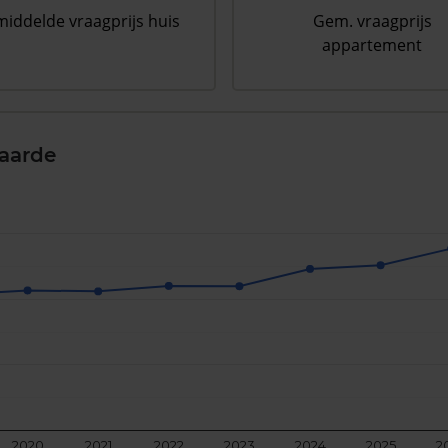
iddelde vraagprijs huis
Gem. vraagprijs
appartement
aarde
2020
2021
2022
2023
2024
2025
2