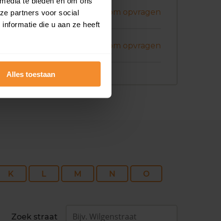
 media te bieden en om ons
nuari 2026
Koopsom opvragen
ze partners voor social
nformatie die u aan ze heeft
ecember 2025
Koopsom opvragen
Alles toestaan
K
L
M
N
O
Zoek straat