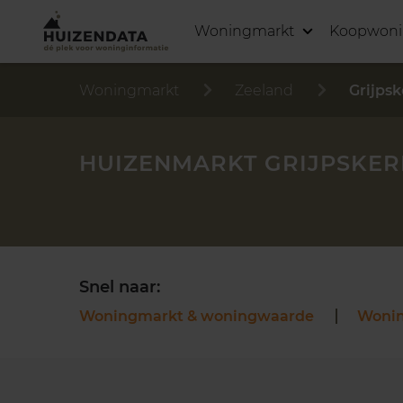
Woningmarkt
Koopwon
Woningmarkt
Zeeland
Grijps
HUIZENMARKT GRIJPSKER
Snel naar:
Woningmarkt & woningwaarde
Woni