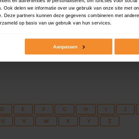
ent en advertenties te personaliseren, om functies voor social
230 m2
2.410 m2
07 ja
. Ook delen we informatie over uw gebruik van onze site met on
e. Deze partners kunnen deze gegevens combineren met andere i
erzameld op basis van uw gebruik van hun services.
94 m2
256 m2
19 d
Aanpassen
D
E
F
G
H
I
J
U
V
W
X
Y
Z