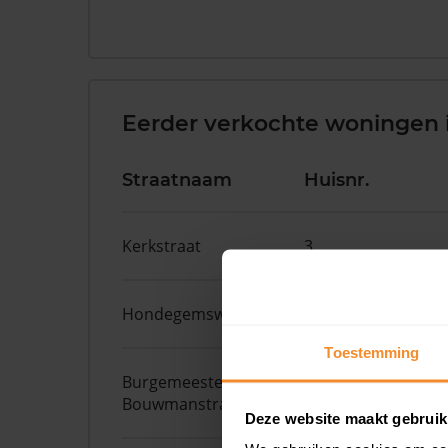
Eerder verkochte woningen i
Straatnaam
Huisnr.
Kerkstraat
3
Hondegemsweg
1
Toestemming
Burgemeester
28
Bouwmanstraat
Deze website maakt gebruik