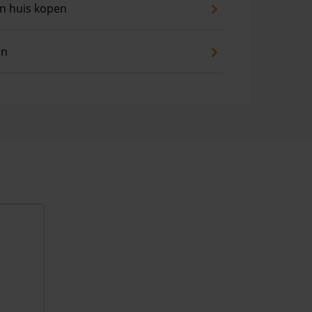
an huis kopen
en