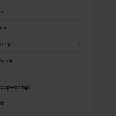
ns
pport
zicht
waarde
 koopwoning?
eck