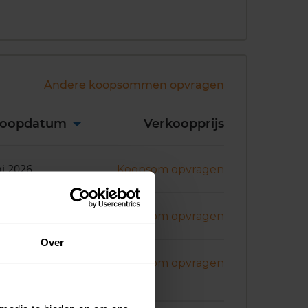
Andere koopsommen opvragen
koopdatum
Verkoopprijs
ni 2026
Koopsom opvragen
bruari 2026
Koopsom opvragen
Over
bruari 2026
Koopsom opvragen