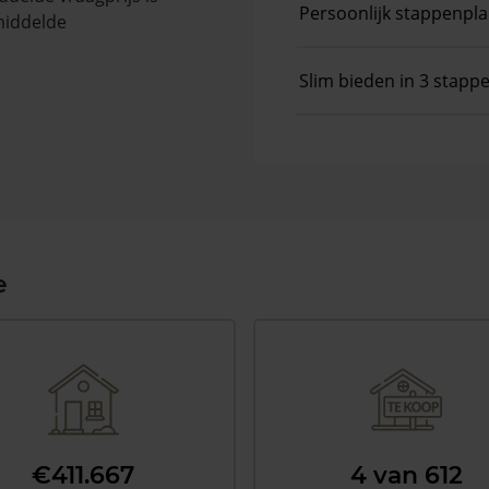
Persoonlijk stappenpl
middelde
Slim bieden in 3 stapp
e
€411.667
4 van 612