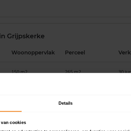
n Grijpskerke
Woonoppervlak
Perceel
Ver
150 m2
265 m2
30 ju
130 m2
631 m2
09 fe
Details
81 m2
155 m2
04 fe
 van cookies