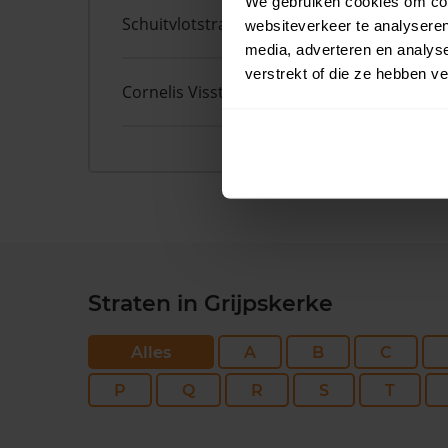
We gebruiken cookies om cont
Schuitvlotstraat
6
websiteverkeer te analyseren
media, adverteren en analys
verstrekt of die ze hebben v
Cornelis Visstraat
11
Straten in Grijpskerke
Alles
A
B
C
P
Q
R
S
T