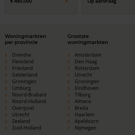
€ 485.000
Op aanvraag
Woningmarkten
Grootste
per provincie
woningmarkten
Drenthe
Amsterdam
Flevoland
Den Haag
Friesland
Rotterdam
Gelderland
Utrecht
Groningen
Groningen
Limburg
Eindhoven
Noord-Brabant
Tilburg
Noord-Holland
Almere
Overijssel
Breda
Utrecht
Haarlem
Zeeland
Apeldoorn
Zuid-Holland
Nijmegen