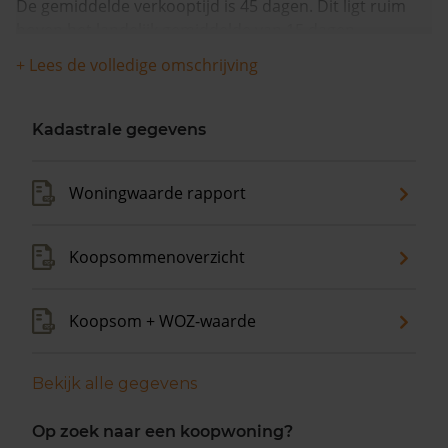
De gemiddelde verkooptijd is 45 dagen. Dit ligt ruim
boven het landelijk gemiddelde van 15 dagen.
+ Lees de volledige omschrijving
De gemiddelde huizenprijs is €485.000. De gemiddelde
vraagprijs is €485.000. In de afgelopen 12 maanden is
de gemiddelde woningwaarde met 12,3% gestegen.
Kadastrale gegevens
Woningwaarde rapport
Koopsommenoverzicht
Koopsom + WOZ-waarde
Bekijk alle gegevens
Op zoek naar een koopwoning?