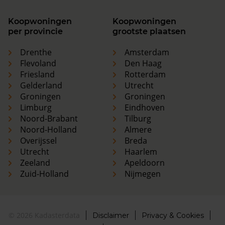
Koopwoningen
Koopwoningen
per provincie
grootste plaatsen
Drenthe
Amsterdam
Flevoland
Den Haag
Friesland
Rotterdam
Gelderland
Utrecht
Groningen
Groningen
Limburg
Eindhoven
Noord-Brabant
Tilburg
Noord-Holland
Almere
Overijssel
Breda
Utrecht
Haarlem
Zeeland
Apeldoorn
Zuid-Holland
Nijmegen
© 2026 Kadasterdata
Disclaimer
Privacy & Cookies