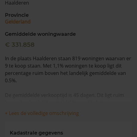
Haalderen
Vragen? Neem contact met ons op
Provincie
Gelderland
088 220 4200
Maandag t/m vrijdag - 08:00 -18:00
Gemiddelde woningwaarde
€ 331.858
In de plaats Haalderen staan 819 woningen waarvan er
9 te koop staan. Met 1,1% woningen te koop ligt dit
percentage ruim boven het landelijk gemiddelde van
0.5%.
De gemiddelde verkooptijd is 45 dagen. Dit ligt ruim
boven het landelijk gemiddelde van 15 dagen.
+ Lees de volledige omschrijving
De gemiddelde huizenprijs is €400.556. De gemiddelde
vraagprijs is €400.556. In de afgelopen 12 maanden is
de gemiddelde woningwaarde met 11,2% gestegen.
Kadastrale gegevens