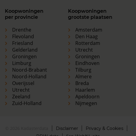
Koopwoningen
Koopwoningen
per provincie
grootste plaatsen
Drenthe
Amsterdam
Flevoland
Den Haag
Friesland
Rotterdam
Gelderland
Utrecht
Groningen
Groningen
Limburg
Eindhoven
Noord-Brabant
Tilburg
Noord-Holland
Almere
Overijssel
Breda
Utrecht
Haarlem
Zeeland
Apeldoorn
Zuid-Holland
Nijmegen
© 2026 Kadasterdata
Disclaimer
Privacy & Cookies