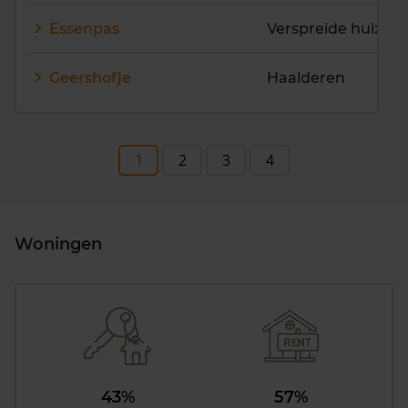
Essenpas
Verspreide huizen
Geershofje
Haalderen
1
2
3
4
Woningen
43%
57%