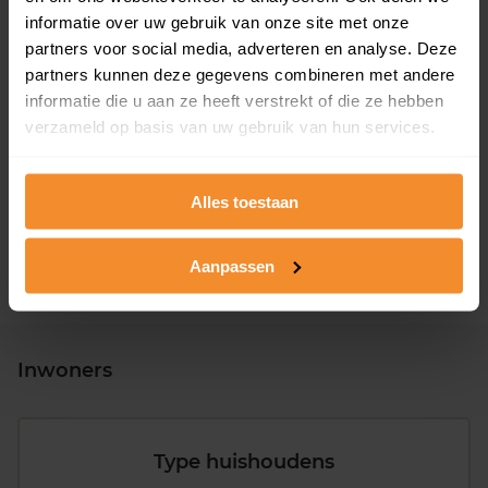
informatie over uw gebruik van onze site met onze
partners voor social media, adverteren en analyse. Deze
partners kunnen deze gegevens combineren met andere
informatie die u aan ze heeft verstrekt of die ze hebben
T/m 1945
11%
verzameld op basis van uw gebruik van hun services.
1946 - 1980
45%
1981 - 2007
29%
Alles toestaan
2008 of later
14%
Aanpassen
Inwoners
Type huishoudens