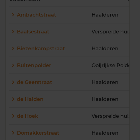
E
F
G
H
I
J
Ambachtstraat
Haalderen
K
L
M
N
O
P
Q
R
S
T
U
V
Baalsestraat
Verspreide huize
W
X
Y
Z
Biezenkampstraat
Haalderen
Buitenpolder
Ooijrijkse Polder
de Geerstraat
Haalderen
de Halden
Haalderen
de Hoek
Domakkerstraat
Haalderen