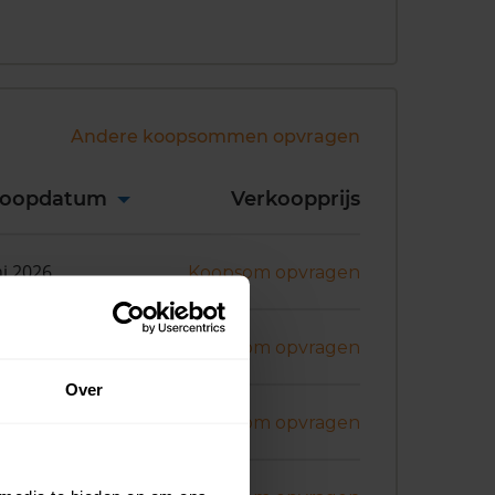
Andere koopsommen opvragen
koopdatum
Verkoopprijs
ni 2026
Koopsom opvragen
ni 2026
Koopsom opvragen
Over
ni 2026
Koopsom opvragen