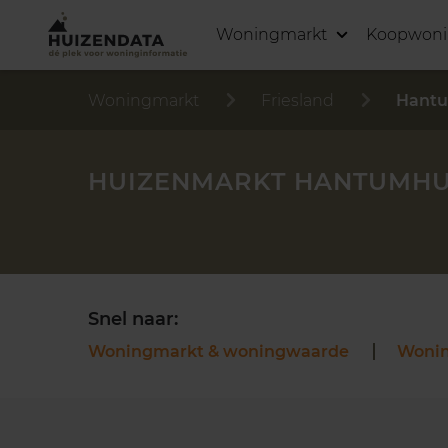
Woningmarkt
Koopwon
Woningmarkt
Friesland
Hant
HUIZENMARKT HANTUMHU
Snel naar:
Woningmarkt & woningwaarde
Woni