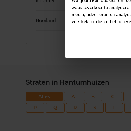
Roundeel
50
We gebruiken cookies om cont
websiteverkeer te analyseren
media, adverteren en analys
Hooiland
29
verstrekt of die ze hebben v
Straten in Hantumhuizen
Alles
A
B
C
P
Q
R
S
T