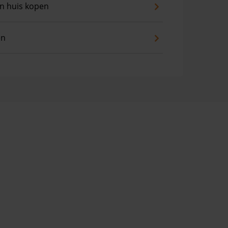
an huis kopen
en