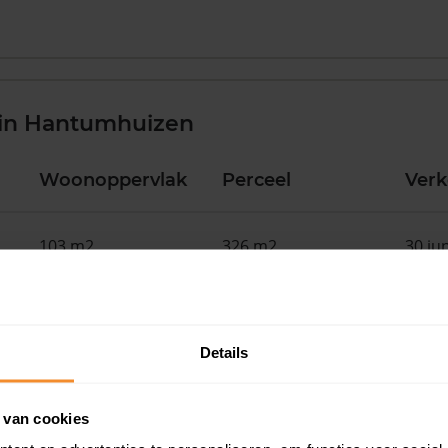
 in Hantumhuizen
Woonoppervlak
Perceel
Ver
103 m2
326 m2
30 ju
108 m2
260 m2
30 ju
Details
145 m2
266 m2
30 ju
 van cookies