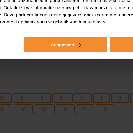
216 m2
592 m2
30 ju
ent en advertenties te personaliseren, om functies voor social
. Ook delen we informatie over uw gebruik van onze site met on
e. Deze partners kunnen deze gegevens combineren met andere i
92 m2
4.024 m2
30 ju
erzameld op basis van uw gebruik van hun services.
Aanpassen
D
E
F
G
H
I
J
U
V
W
X
Y
Z