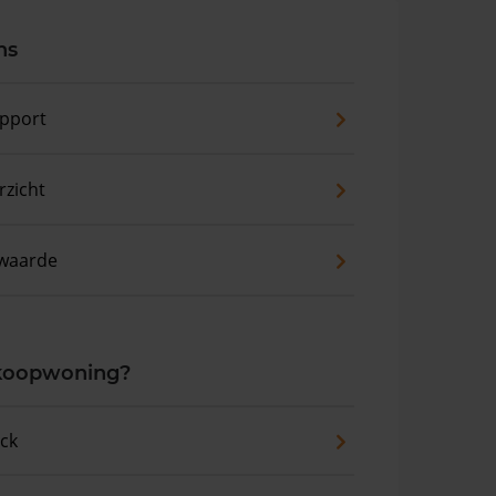
ns
pport
zicht
waarde
 koopwoning?
eck