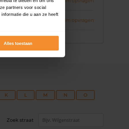
ni 2026
 media te bieden en om ons
Koopsom opvragen
ze partners voor social
nformatie die u aan ze heeft
ni 2026
Koopsom opvragen
Alles toestaan
K
L
M
N
O
Zoek straat