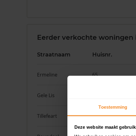
Eerder verkochte woningen
Straatnaam
Huisnr.
Ermeline
65
Gele Lis
2
Toestemming
Tillefeart
7
Deze website maakt gebruik