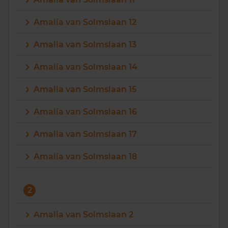
Vragen? Neem contact met ons op
Amalia van Solmslaan 12
088 220 4200
Amalia van Solmslaan 13
Maandag t/m vrijdag - 08:00 -18:00
Amalia van Solmslaan 14
Amalia van Solmslaan 15
Amalia van Solmslaan 16
Amalia van Solmslaan 17
Amalia van Solmslaan 18
2
Amalia van Solmslaan 2