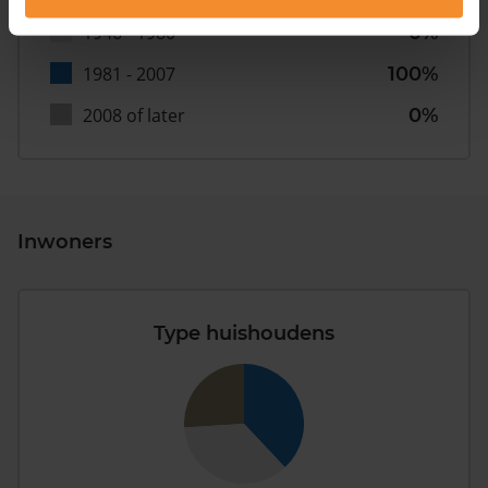
1946 - 1980
0%
1981 - 2007
100%
2008 of later
0%
Inwoners
Type huishoudens