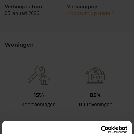
Verkoopdatum
Verkoopprijs
05 januari 2026
Koopsom opvragen
Woningen
15%
85%
Koopwoningen
Huurwoningen
Appartementen