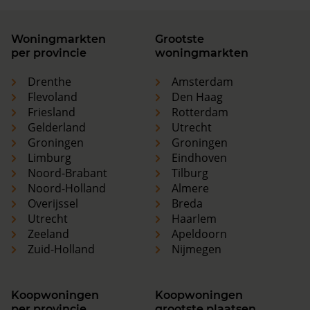
Woningmarkten
Grootste
per provincie
woningmarkten
Drenthe
Amsterdam
Flevoland
Den Haag
Friesland
Rotterdam
Gelderland
Utrecht
Groningen
Groningen
Limburg
Eindhoven
Noord-Brabant
Tilburg
Noord-Holland
Almere
Overijssel
Breda
Utrecht
Haarlem
Zeeland
Apeldoorn
Zuid-Holland
Nijmegen
Koopwoningen
Koopwoningen
per provincie
grootste plaatsen