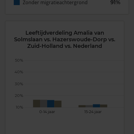
Zonder migratieachtergrond
91%
Leeftijdverdeling Amalia van
Solmslaan vs. Hazerswoude-Dorp vs.
Zuid-Holland vs. Nederland
50%
40%
30%
20%
10%
0-14 jaar
15-24 jaar
25