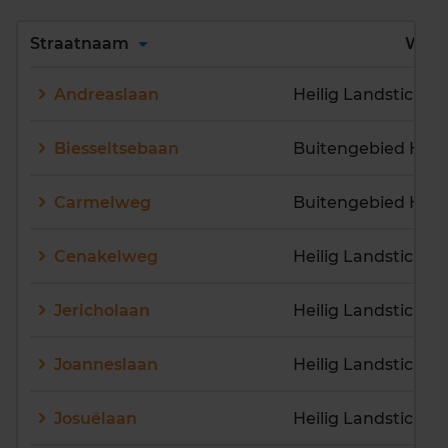
Alles
A
B
C
D
Straatnaam
Wijk
E
F
G
H
I
J
Andreaslaan
Heilig Landstichti
K
L
M
N
O
P
Q
R
S
T
U
V
Biesseltsebaan
W
X
Y
Z
Carmelweg
Cenakelweg
Heilig Landstichti
Jericholaan
Heilig Landstichti
Joanneslaan
Heilig Landstichti
Josuëlaan
Heilig Landstichti