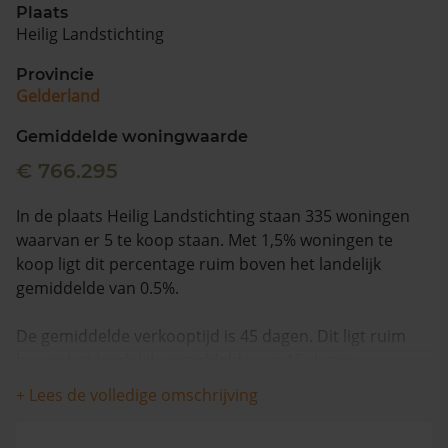
Plaats
Heilig Landstichting
Vragen? Neem contact met ons op
Provincie
088 220 4200
Gelderland
Maandag t/m vrijdag - 08:00 -18:00
Gemiddelde woningwaarde
€ 766.295
In de plaats Heilig Landstichting staan 335 woningen
waarvan er 5 te koop staan. Met 1,5% woningen te
koop ligt dit percentage ruim boven het landelijk
gemiddelde van 0.5%.
De gemiddelde verkooptijd is 45 dagen. Dit ligt ruim
boven het landelijk gemiddelde van 15 dagen.
+ Lees de volledige omschrijving
De gemiddelde huizenprijs is €1.061.000. De
gemiddelde vraagprijs is €1.061.000. In de afgelopen 12