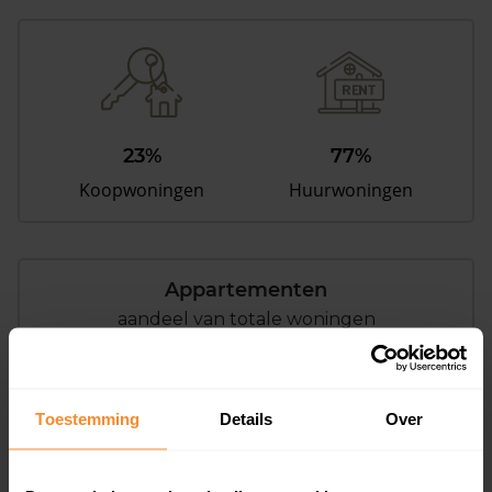
23%
77%
Koopwoningen
Huurwoningen
Appartementen
aandeel van totale woningen
Toestemming
Details
Over
8%