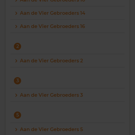
Vragen? Neem contact met ons op
Aan de Vier Gebroeders 14
088 220 4200
Aan de Vier Gebroeders 16
Maandag t/m vrijdag - 08:00 -18:00
2
Aan de Vier Gebroeders 2
3
Aan de Vier Gebroeders 3
5
Aan de Vier Gebroeders 5