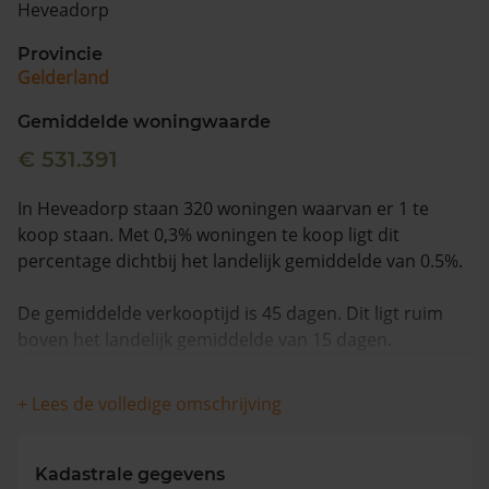
Heveadorp
Vragen? Neem contact met ons op
Provincie
Gelderland
088 220 4200
Maandag t/m vrijdag - 08:00 -18:00
Gemiddelde woningwaarde
€ 531.391
In Heveadorp staan 320 woningen waarvan er 1 te
koop staan. Met 0,3% woningen te koop ligt dit
percentage dichtbij het landelijk gemiddelde van 0.5%.
De gemiddelde verkooptijd is 45 dagen. Dit ligt ruim
boven het landelijk gemiddelde van 15 dagen.
De gemiddelde huizenprijs is €499.000. De gemiddelde
+ Lees de volledige omschrijving
vraagprijs is €499.000. In de afgelopen 12 maanden is
de gemiddelde woningwaarde met 12,0% gestegen.
Kadastrale gegevens