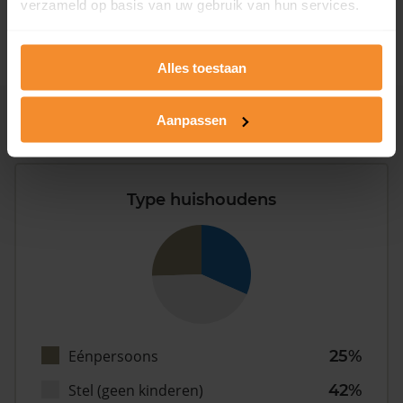
verzameld op basis van uw gebruik van hun services.
2008 of later
1%
Alles toestaan
Aanpassen
Inwoners
Type huishoudens
Eénpersoons
25%
Stel (geen kinderen)
42%