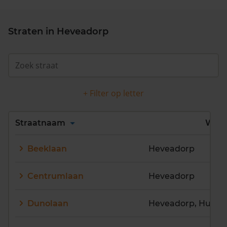
Straten in Heveadorp
+ Filter op letter
Alles
A
B
C
D
Straatnaam
Wijk
E
F
G
H
I
J
Beeklaan
Heveadorp
K
L
M
N
O
P
Q
R
S
T
U
V
Centrumlaan
Heveadorp
W
X
Y
Z
Dunolaan