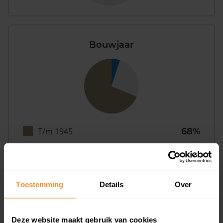
Bouwjaar
T/m 1945
68%
1946 - 1980
26%
1981 - 2007
5%
Toestemming
Details
Over
2008 of later
0%
Deze website maakt gebruik van cookies