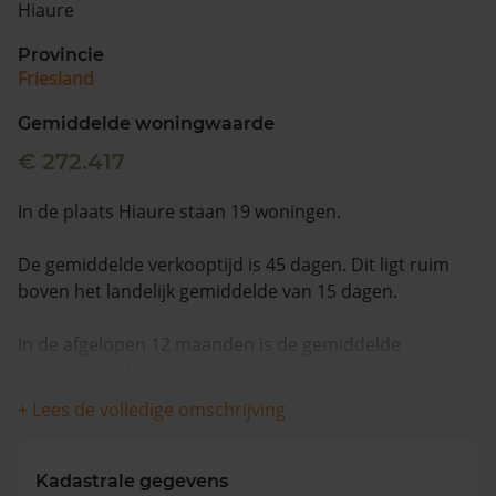
Hiaure
Vragen? Neem contact met ons op
Provincie
Friesland
088 220 4200
Maandag t/m vrijdag - 08:00 -18:00
Gemiddelde woningwaarde
€ 272.417
In de plaats Hiaure staan 19 woningen.
De gemiddelde verkooptijd is 45 dagen. Dit ligt ruim
boven het landelijk gemiddelde van 15 dagen.
In de afgelopen 12 maanden is de gemiddelde
woningwaarde met 5,4% gestegen.
+ Lees de volledige omschrijving
Kadastrale gegevens