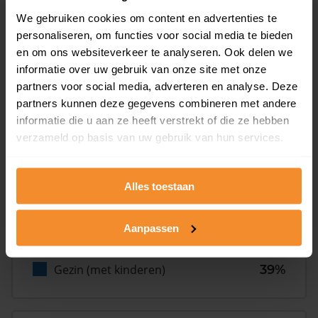
We gebruiken cookies om content en advertenties te
Inwoners
personaliseren, om functies voor social media te bieden
en om ons websiteverkeer te analyseren. Ook delen we
informatie over uw gebruik van onze site met onze
partners voor social media, adverteren en analyse. Deze
Type huishoudens
partners kunnen deze gegevens combineren met andere
informatie die u aan ze heeft verstrekt of die ze hebben
verzameld op basis van uw gebruik van hun services.
Alles toestaan
Eénpersoons
28%
Aanpassen
Stel (geen kinderen)
31%
Gezin (met kinderen)
39%