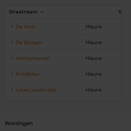
Alles
A
B
C
D
Straatnaam
Wijk
E
F
G
H
I
J
De Ham
Hiaure
K
L
M
N
O
P
Q
R
S
T
U
V
De Wylgen
Hiaure
W
X
Y
Z
Hantumerwei
Hiaure
Krûdikker
Hiaure
Lytse Leasterdyk
Hiaure
Woningen