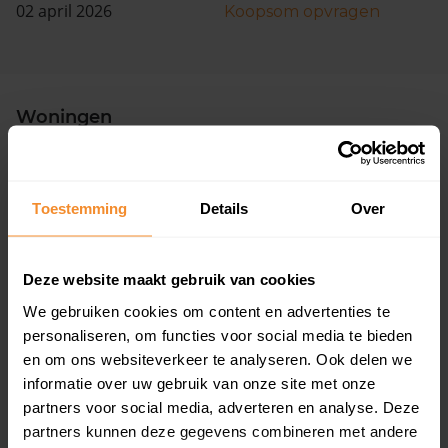
02 april 2026
Koopsom opvragen
Woningen
Toestemming
Details
Over
Deze website maakt gebruik van cookies
63%
37%
We gebruiken cookies om content en advertenties te
Koopwoningen
Huurwoningen
personaliseren, om functies voor social media te bieden
en om ons websiteverkeer te analyseren. Ook delen we
informatie over uw gebruik van onze site met onze
Appartementen
partners voor social media, adverteren en analyse. Deze
partners kunnen deze gegevens combineren met andere
aandeel van totale woningen