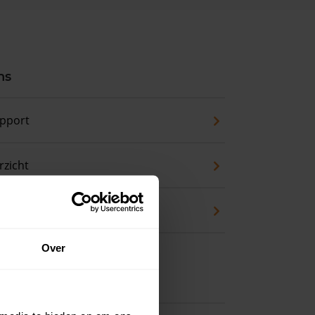
ns
pport
zicht
waarde
Over
 koopwoning?