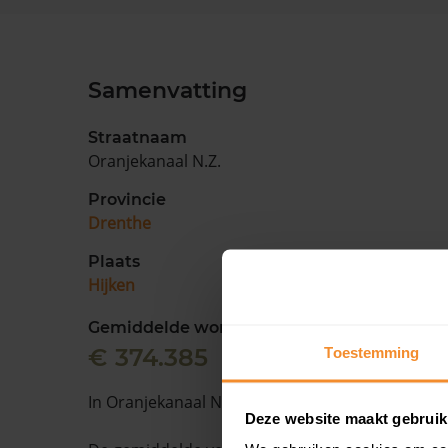
Samenvatting
Straatnaam
Oranjekanaal N.Z.
Provincie
Drenthe
Plaats
Hijken
Gemiddelde woningwaarde
€ 374.385
Toestemming
In Oranjekanaal N.Z. staan 21 woningen.
Deze website maakt gebruik