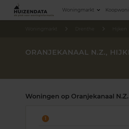
Woningmarkt
Koopwon
Woningmarkt
Drenthe
Hijken
ORANJEKANAAL N.Z., HIJ
Woningen op Oranjekanaal N.Z.
1