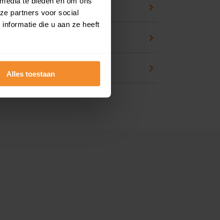
 media te bieden en om ons
eck
ze partners voor social
nformatie die u aan ze heeft
an huis kopen
en
Alles toestaan