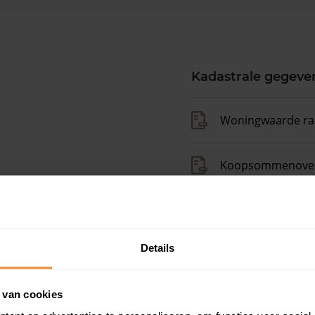
Kadastrale gegeve
Woningwaarde ra
Koopsommenover
Koopsom + WOZ-
Details
Op zoek naar een
 van cookies