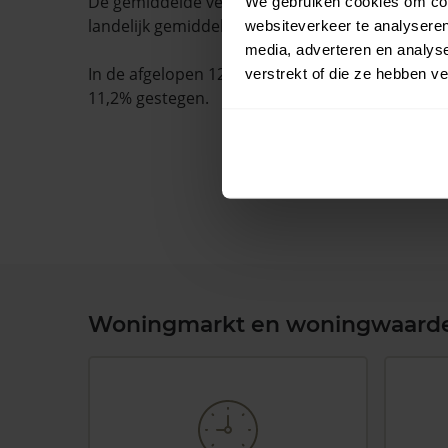
De gemiddelde verkooptijd is 45 dagen. Dit ligt
We gebruiken cookies om cont
landelijk gemiddelde van 15 dagen.
websiteverkeer te analyseren
media, adverteren en analys
In de afgelopen 12 maanden is de gemiddelde
verstrekt of die ze hebben v
11,2% gestegen.
Woningmarkt en woningwaard