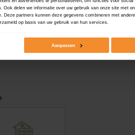
 ruim boven het
ent en advertenties te personaliseren, om functies voor social
Gratis energielabel ch
. Ook delen we informatie over uw gebruik van onze site met on
e. Deze partners kunnen deze gegevens combineren met andere i
 woningwaarde met
erzameld op basis van uw gebruik van hun services.
Persoonlijk stappenpl
Slim bieden in 3 stapp
Aanpassen
e