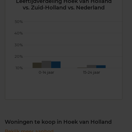
Leeftijdverdeling Hoek van Holland
vs. Zuid-Holland vs. Nederland
50%
40%
30%
20%
10%
0-14 jaar
15-24 jaar
25
Woningen te koop in Hoek van Holland
Bekijk meer aanbod