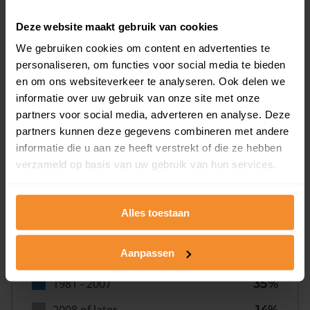
24%
Deze website maakt gebruik van cookies
We gebruiken cookies om content en advertenties te
personaliseren, om functies voor social media te bieden
en om ons websiteverkeer te analyseren. Ook delen we
informatie over uw gebruik van onze site met onze
Bouwjaar
partners voor social media, adverteren en analyse. Deze
partners kunnen deze gegevens combineren met andere
informatie die u aan ze heeft verstrekt of die ze hebben
verzameld op basis van uw gebruik van hun services.
Alles toestaan
T/m 1945
8%
Aanpassen
1946 - 1980
44%
1981 - 2007
35%