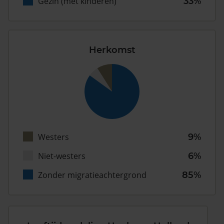
Gezin (met kinderen)
33%
Herkomst
Westers
9%
Niet-westers
6%
Zonder migratieachtergrond
85%