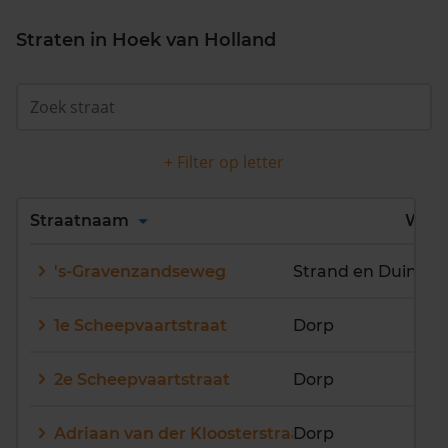
Straten in Hoek van Holland
+ Filter op letter
Alles
A
B
C
D
Straatnaam
Wijk
E
F
G
H
I
J
's-Gravenzandseweg
Strand en Duin
K
L
M
N
O
P
Q
R
S
T
U
V
1e Scheepvaartstraat
Dorp
W
X
Y
Z
2e Scheepvaartstraat
Dorp
Adriaan van der Kloosterstraat
Dorp