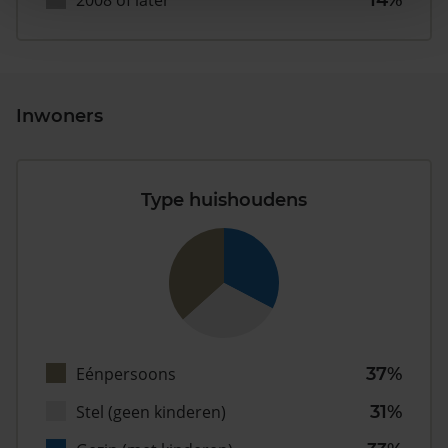
2008 of later
14%
Inwoners
Type huishoudens
Eénpersoons
37%
Stel (geen kinderen)
31%