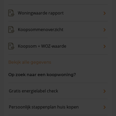
gemiddelde vraagprijs is €609.900. In de afgelopen 12
maanden is de gemiddelde woningwaarde met 7,9%
Woningwaarde rapport
gestegen.
Koopsommenoverzicht
Koopsom + WOZ-waarde
Bekijk alle gegevens
Op zoek naar een koopwoning?
Gratis energielabel check
Persoonlijk stappenplan huis kopen