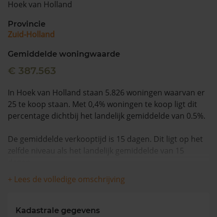
Hoek van Holland
Vragen? Neem contact met ons op
Provincie
Zuid-Holland
088 220 4200
Maandag t/m vrijdag - 08:00 -18:00
Gemiddelde woningwaarde
€ 387.563
In Hoek van Holland staan 5.826 woningen waarvan er
25 te koop staan. Met 0,4% woningen te koop ligt dit
percentage dichtbij het landelijk gemiddelde van 0.5%.
De gemiddelde verkooptijd is 15 dagen. Dit ligt op het
zelfde niveau als het landelijk gemiddelde van 15
dagen.
+ Lees de volledige omschrijving
Wanneer we naar de laatste 12 maanden kijken
worden appartementen gemiddeld voor €519.300
verkocht. De gemiddelde huizenprijs is €632.550. De
Kadastrale gegevens