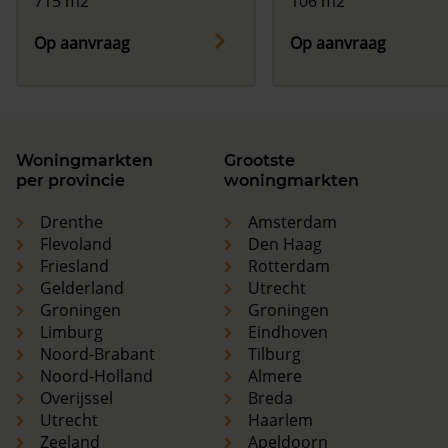
715 m2
106 m2
Op aanvraag
Op aanvraag
Woningmarkten
Grootste
per provincie
woningmarkten
Drenthe
Amsterdam
Flevoland
Den Haag
Friesland
Rotterdam
Gelderland
Utrecht
Groningen
Groningen
Limburg
Eindhoven
Noord-Brabant
Tilburg
Noord-Holland
Almere
Overijssel
Breda
Utrecht
Haarlem
Zeeland
Apeldoorn