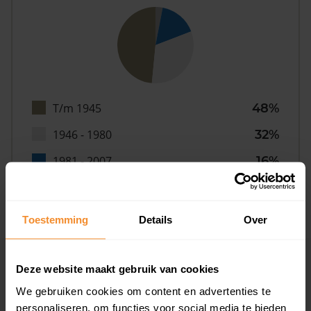
T/m 1945
48%
1946 - 1980
32%
1981 - 2007
16%
2008 of later
3%
Toestemming
Details
Over
Inwoners
Deze website maakt gebruik van cookies
We gebruiken cookies om content en advertenties te
personaliseren, om functies voor social media te bieden