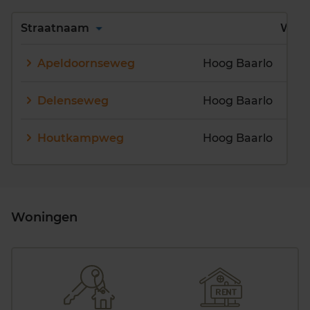
Alles
A
B
C
D
Straatnaam
Wijk
E
F
G
H
I
J
Apeldoornseweg
Hoog Baarlo
K
L
M
N
O
P
Q
R
S
T
U
V
Delenseweg
Hoog Baarlo
W
X
Y
Z
Houtkampweg
Hoog Baarlo
Woningen