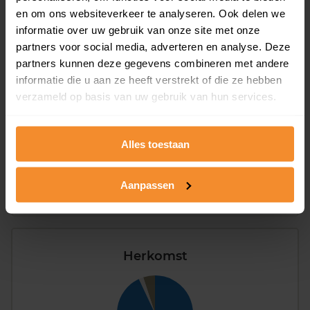
en om ons websiteverkeer te analyseren. Ook delen we
Type huishoudens
informatie over uw gebruik van onze site met onze
partners voor social media, adverteren en analyse. Deze
partners kunnen deze gegevens combineren met andere
informatie die u aan ze heeft verstrekt of die ze hebben
verzameld op basis van uw gebruik van hun services.
Eénpersoons
27%
Alles toestaan
Stel (geen kinderen)
34%
Aanpassen
Gezin (met kinderen)
39%
Herkomst