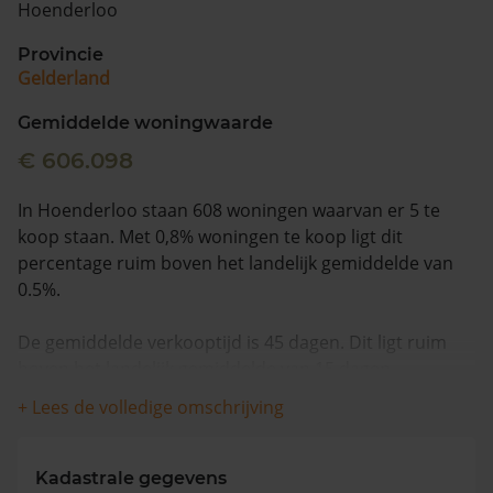
Hoenderloo
Vragen? Neem contact met ons op
Provincie
Gelderland
088 220 4200
Maandag t/m vrijdag - 08:00 -18:00
Gemiddelde woningwaarde
€ 606.098
In Hoenderloo staan 608 woningen waarvan er 5 te
koop staan. Met 0,8% woningen te koop ligt dit
percentage ruim boven het landelijk gemiddelde van
0.5%.
De gemiddelde verkooptijd is 45 dagen. Dit ligt ruim
boven het landelijk gemiddelde van 15 dagen.
+ Lees de volledige omschrijving
De gemiddelde huizenprijs is €634.800. De gemiddelde
vraagprijs is €634.800. In de afgelopen 12 maanden is
de gemiddelde woningwaarde met 13,7% gestegen.
Kadastrale gegevens