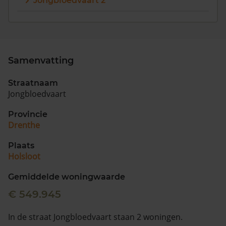
Jongbloedvaart 2
Vragen? Neem contact met ons op
088 220 4200
Maandag t/m vrijdag - 08:00 -18:00
Samenvatting
Straatnaam
Jongbloedvaart
Provincie
Drenthe
Plaats
Holsloot
Gemiddelde woningwaarde
€ 549.945
In de straat Jongbloedvaart staan 2 woningen.