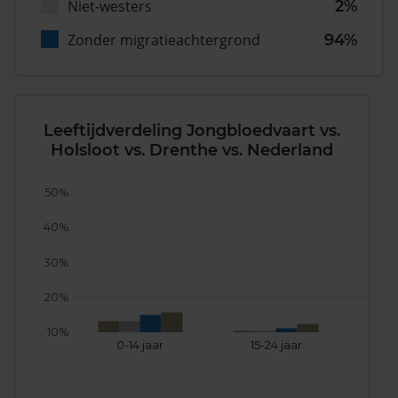
Niet-westers
2%
Zonder migratieachtergrond
94%
Leeftijdverdeling Jongbloedvaart vs.
Holsloot vs. Drenthe vs. Nederland
50%
40%
30%
20%
10%
0-14 jaar
15-24 jaar
25