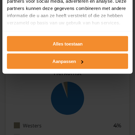
partners voor social media, adverteren en analyse. Deze
partners kunnen deze gegevens combineren met andere
informatie die u aan ze heeft verstrekt of die ze hebben
Eénpersoons
32%
verzameld op basis van uw gebruik van hun services.
Stel (geen kinderen)
38%
Gezin (met kinderen)
31%
Alles toestaan
Aanpassen
Herkomst
Westers
4%