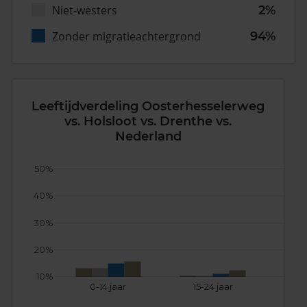
Niet-westers
2%
Zonder migratieachtergrond
94%
Leeftijdverdeling Oosterhesselerweg
vs. Holsloot vs. Drenthe vs.
Nederland
50%
40%
30%
20%
10%
0-14 jaar
15-24 jaar
25