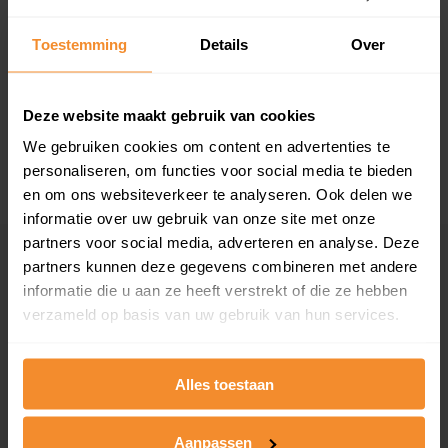
T/m 1945
50%
Toestemming
Details
Over
1946 - 1980
33%
1981 - 2007
17%
Deze website maakt gebruik van cookies
We gebruiken cookies om content en advertenties te
2008 of later
0%
personaliseren, om functies voor social media te bieden
en om ons websiteverkeer te analyseren. Ook delen we
informatie over uw gebruik van onze site met onze
partners voor social media, adverteren en analyse. Deze
Inwoners
partners kunnen deze gegevens combineren met andere
informatie die u aan ze heeft verstrekt of die ze hebben
verzameld op basis van uw gebruik van hun services.
Type huishoudens
Alles toestaan
Aanpassen