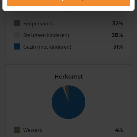
Eénpersoons
32%
Stel (geen kinderen)
38%
Gezin (met kinderen)
31%
Herkomst
Westers
4%