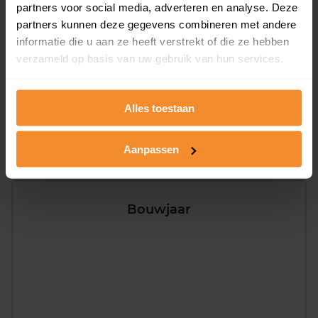
partners voor social media, adverteren en analyse. Deze
Appartementen
partners kunnen deze gegevens combineren met andere
aandeel van totale woningen
informatie die u aan ze heeft verstrekt of die ze hebben
verzameld op basis van uw gebruik van hun services.
55%
Alles toestaan
Aanpassen
Bouwjaar