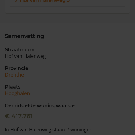
Hof van Halenweg 3
Vragen? Neem contact met ons op
088 220 4200
Maandag t/m vrijdag - 08:00 -18:00
Samenvatting
Straatnaam
Hof van Halenweg
Provincie
Drenthe
Plaats
Hooghalen
Gemiddelde woningwaarde
€ 417.761
In Hof van Halenweg staan 2 woningen.