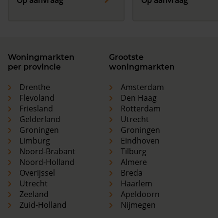
Op aanvraag
Op aanvraag
Woningmarkten
Grootste
per provincie
woningmarkten
Drenthe
Amsterdam
Flevoland
Den Haag
Friesland
Rotterdam
Gelderland
Utrecht
Groningen
Groningen
Limburg
Eindhoven
Noord-Brabant
Tilburg
Noord-Holland
Almere
Overijssel
Breda
Utrecht
Haarlem
Zeeland
Apeldoorn
Zuid-Holland
Nijmegen