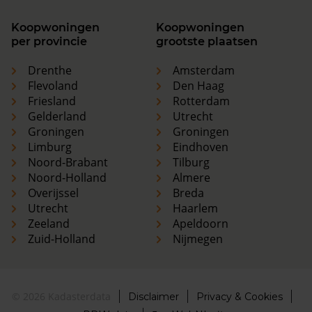
Koopwoningen
Koopwoningen
per provincie
grootste plaatsen
Drenthe
Amsterdam
Flevoland
Den Haag
Friesland
Rotterdam
Gelderland
Utrecht
Groningen
Groningen
Limburg
Eindhoven
Noord-Brabant
Tilburg
Noord-Holland
Almere
Overijssel
Breda
Utrecht
Haarlem
Zeeland
Apeldoorn
Zuid-Holland
Nijmegen
© 2026 Kadasterdata
Disclaimer
Privacy & Cookies