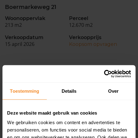
Boermarkeweg 21
Woonoppervlak
Perceel
213 m2
12.670 m2
Verkoopdatum
Verkoopprijs
15 april 2026
Koopsom opvragen
Woningen
Toestemming
Details
Over
Deze website maakt gebruik van cookies
We gebruiken cookies om content en advertenties te
52%
48%
personaliseren, om functies voor social media te bieden
en om ons websiteverkeer te analyseren. Ook delen we