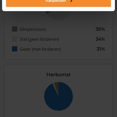
Aanpassen
Eénpersoons
35%
Stel (geen kinderen)
34%
Gezin (met kinderen)
31%
Herkomst