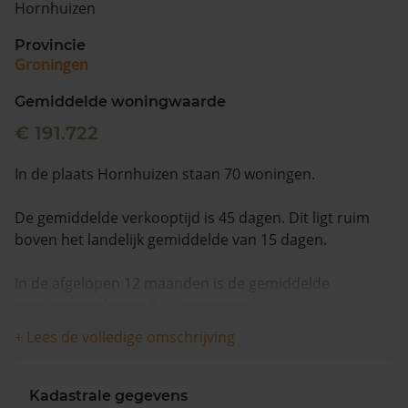
Hornhuizen
Vragen? Neem contact met ons op
Provincie
Groningen
088 220 4200
Maandag t/m vrijdag - 08:00 -18:00
Gemiddelde woningwaarde
€ 191.722
In de plaats Hornhuizen staan 70 woningen.
De gemiddelde verkooptijd is 45 dagen. Dit ligt ruim
boven het landelijk gemiddelde van 15 dagen.
In de afgelopen 12 maanden is de gemiddelde
woningwaarde met 8,7% gestegen.
+ Lees de volledige omschrijving
Kadastrale gegevens