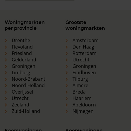
Woningmarkten
Grootste
per provincie
woningmarkten
Drenthe
Amsterdam
Flevoland
Den Haag
Friesland
Rotterdam
Gelderland
Utrecht
Groningen
Groningen
Limburg
Eindhoven
Noord-Brabant
Tilburg
Noord-Holland
Almere
Overijssel
Breda
Utrecht
Haarlem
Zeeland
Apeldoorn
Zuid-Holland
Nijmegen
Koopwoningen
Koopwoningen