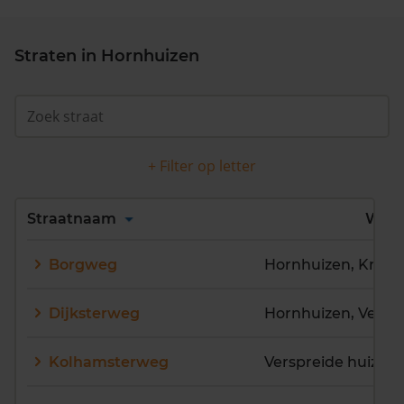
Straten in Hornhuizen
+ Filter op letter
Alles
A
B
C
D
Straatnaam
Wijk
E
F
G
H
I
J
Borgweg
Hornhuizen, Kruis
K
L
M
N
O
P
Q
R
S
T
U
V
Dijksterweg
W
X
Y
Z
Kolhamsterweg