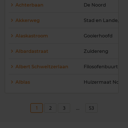
Achterbaan
De Noord
Akkerweg
Stad en Lande, B
Alaskastroom
Gooierhoofd
Albardastraat
Zuidereng
Albert Schweitzerlaan
Filosofenbuurt
Alblas
Huizermaat Noord
1
2
3
...
53