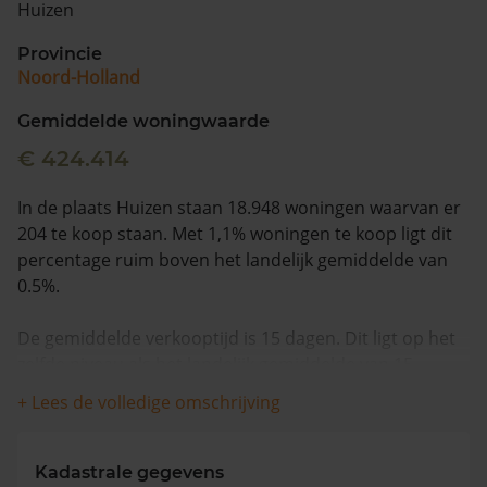
Huizen
Vragen? Neem contact met ons op
Provincie
Noord-Holland
088 220 4200
Maandag t/m vrijdag - 08:00 -18:00
Gemiddelde woningwaarde
€ 424.414
In de plaats Huizen staan 18.948 woningen waarvan er
204 te koop staan. Met 1,1% woningen te koop ligt dit
percentage ruim boven het landelijk gemiddelde van
0.5%.
De gemiddelde verkooptijd is 15 dagen. Dit ligt op het
zelfde niveau als het landelijk gemiddelde van 15
dagen.
+ Lees de volledige omschrijving
Wanneer we naar de laatste 12 maanden kijken
worden appartementen gemiddeld voor €487.790
Kadastrale gegevens