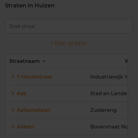
Straten in Huizen
+ Filter op letter
Alles
A
B
C
D
Straatnaam
Wijk
E
F
G
H
I
J
't Hardestraat
Industriewijk 't Pl
K
L
M
N
O
P
Q
R
S
T
U
V
Aak
Stad en Lande
W
X
Y
Z
Aalberselaan
Zuidereng
Abbert
Bovenmaat Noord