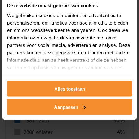
Deze website maakt gebruik van cookies
We gebruiken cookies om content en advertenties te
personaliseren, om functies voor social media te bieden
en om ons websiteverkeer te analyseren. Ook delen we
informatie over uw gebruik van onze site met onze
Bouwjaar
partners voor social media, adverteren en analyse. Deze
partners kunnen deze gegevens combineren met andere
informatie die u aan ze heeft verstrekt of die ze hebben
verzameld op basis van uw gebruik van hun services.
Alles toestaan
T/m 1945
11%
Aanpassen
1946 - 1980
43%
1981 - 2007
42%
2008 of later
4%