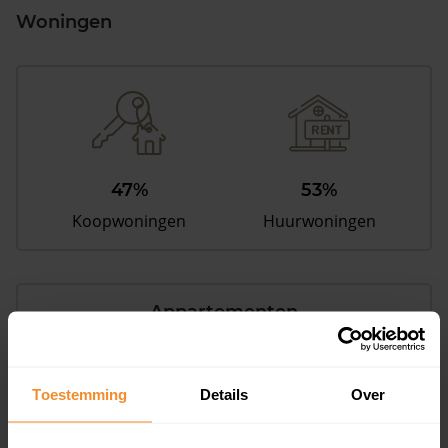
Woningen
47%
53%
Koopwoningen
Huurwoningen
Appartementen
aandeel van totale woningen
Toestemming
Details
Over
27%