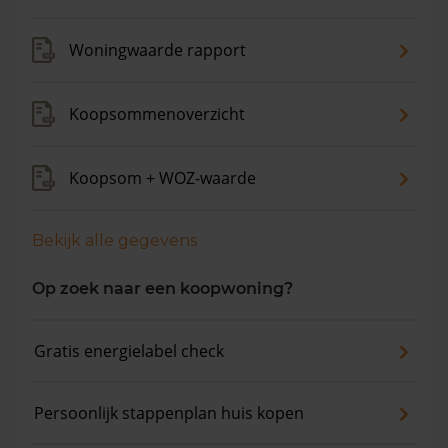
verkocht. De gemiddelde huizenprijs is €775.387. De
gemiddelde vraagprijs is €731.684. In de afgelopen 12
Woningwaarde rapport
maanden is de gemiddelde woningwaarde met 10,6%
gestegen.
Koopsommenoverzicht
Koopsom + WOZ-waarde
Bekijk alle gegevens
Op zoek naar een koopwoning?
Gratis energielabel check
Persoonlijk stappenplan huis kopen