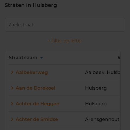
Straten in Hulsberg
+ Filter op letter
Alles
A
B
C
D
Straatnaam
Wijk
E
F
G
H
I
J
Aalbekerweg
Aalbeek, Hulsberg
K
L
M
N
O
P
Q
R
S
T
U
V
Aan de Dorekoel
Hulsberg
W
X
Y
Z
Achter de Heggen
Hulsberg
Achter de Smidse
Arensgenhout