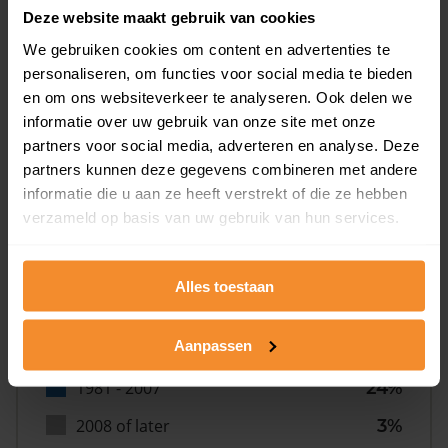
Deze website maakt gebruik van cookies
We gebruiken cookies om content en advertenties te
personaliseren, om functies voor social media te bieden
en om ons websiteverkeer te analyseren. Ook delen we
informatie over uw gebruik van onze site met onze
Bouwjaar
partners voor social media, adverteren en analyse. Deze
partners kunnen deze gegevens combineren met andere
informatie die u aan ze heeft verstrekt of die ze hebben
verzameld op basis van uw gebruik van hun services.
Alles toestaan
T/m 1945
12%
Aanpassen
1946 - 1980
60%
1981 - 2007
24%
2008 of later
3%