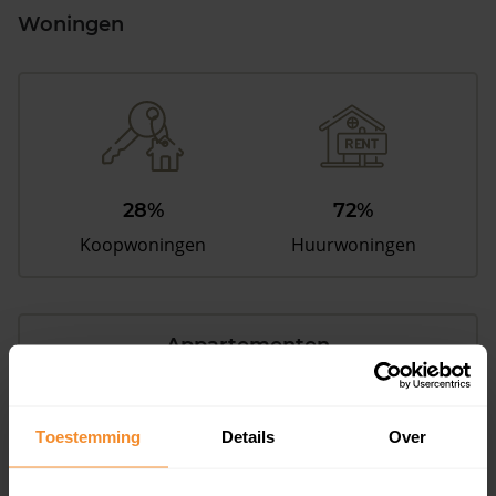
Woningen
28%
72%
Koopwoningen
Huurwoningen
Appartementen
aandeel van totale woningen
Toestemming
Details
Over
9%