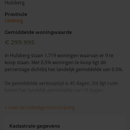
Hulsberg
Vragen? Neem contact met ons op
Provincie
Limburg
088 220 4200
Maandag t/m vrijdag - 08:00 -18:00
Gemiddelde woningwaarde
€ 299.995
In Hulsberg staan 1.719 woningen waarvan er 9 te
koop staan. Met 0,5% woningen te koop ligt dit
percentage dichtbij het landelijk gemiddelde van 0.5%.
De gemiddelde verkooptijd is 45 dagen. Dit ligt ruim
boven het landelijk gemiddelde van 15 dagen.
Wanneer we naar de laatste 12 maanden kijken
+ Lees de volledige omschrijving
worden appartementen gemiddeld voor €329.000
verkocht. De gemiddelde huizenprijs is €344.125. De
gemiddelde vraagprijs is €342.444. In de afgelopen 12
Kadastrale gegevens