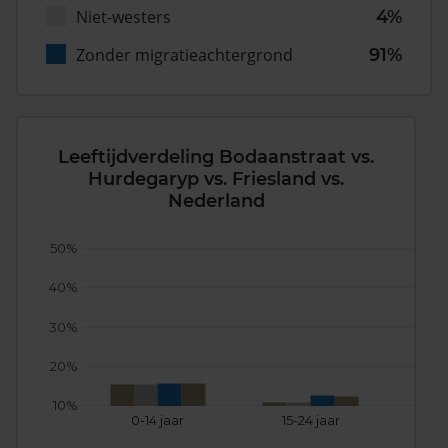
Niet-westers
4%
Zonder migratieachtergrond
91%
Leeftijdverdeling Bodaanstraat vs.
Hurdegaryp vs. Friesland vs.
Nederland
50%
40%
30%
20%
10%
0-14 jaar
15-24 jaar
25