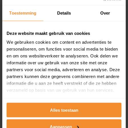
Woonoppervlak
Perceel
118 m2
250 m2
Toestemming
Details
Over
Verkoopdatum
Verkoopprijs
29 mei 2026
Koopsom opvragen
Deze website maakt gebruik van cookies
We gebruiken cookies om content en advertenties te
personaliseren, om functies voor social media te bieden
Woningen
en om ons websiteverkeer te analyseren. Ook delen we
informatie over uw gebruik van onze site met onze
partners voor social media, adverteren en analyse. Deze
partners kunnen deze gegevens combineren met andere
informatie die u aan ze heeft verstrekt of die ze hebben
verzameld op basis van uw gebruik van hun services.
100%
0%
Alles toestaan
Koopwoningen
Huurwoningen
Aanpassen