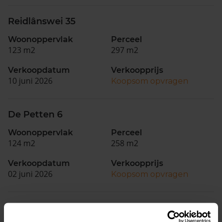
Reidlânswei 35
Woonoppervlak
Perceel
123 m2
297 m2
Verkoopdatum
Verkoopprijs
10 juni 2026
Koopsom opvragen
De Petten 6
Woonoppervlak
Perceel
124 m2
258 m2
Verkoopdatum
Verkoopprijs
02 juni 2026
Koopsom opvragen
Van Helsdingenstraat 33