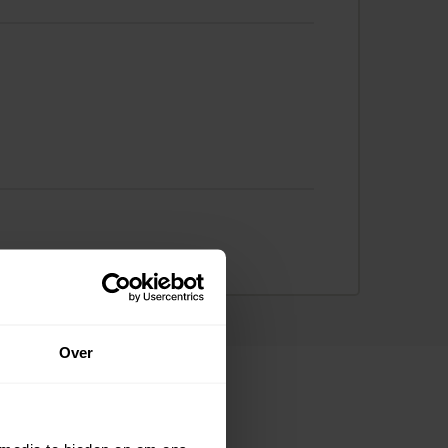
Over
ns