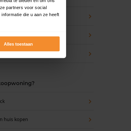
 media te bieden en om ons
ze partners voor social
nformatie die u aan ze heeft
pport
zicht
Alles toestaan
waarde
 koopwoning?
eck
an huis kopen