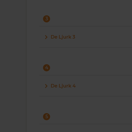
3
De Ljurk 3
4
De Ljurk 4
5