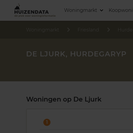
Woningmarkt
Koopwon
Woningmarkt
Friesland
Hurde
DE LJURK, HURDEGARYP
Woningen op De Ljurk
1