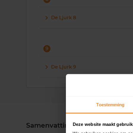
De Ljurk 8
9
De Ljurk 9
Toestemming
Samenvatting
Deze website maakt gebruik