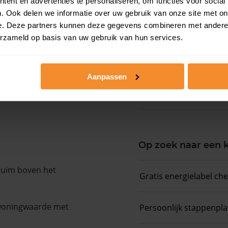
ent en advertenties te personaliseren, om functies voor social
. Ook delen we informatie over uw gebruik van onze site met on
e. Deze partners kunnen deze gegevens combineren met andere i
Woningwaarde ra
erzameld op basis van uw gebruik van hun services.
Koopsommenover
Aanpassen
Koopsom + WOZ-
Op zoek naar een
 ruim boven het
Gratis energielabel ch
 woningwaarde met
Persoonlijk stappenpl