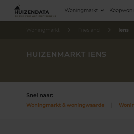
Woningmarkt
Koopwon
Woningmarkt
Friesland
Iens
HUIZENMARKT IENS
Snel naar:
Woningmarkt & woningwaarde
Woni