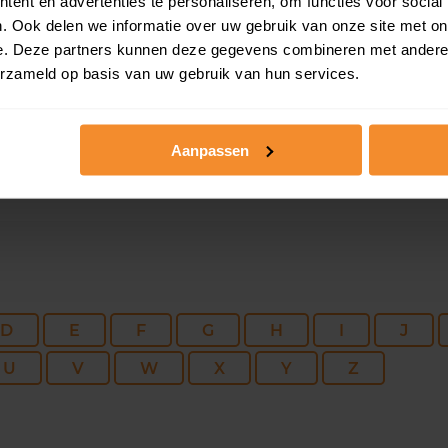
216 m2
592 m2
30 ju
ent en advertenties te personaliseren, om functies voor social
. Ook delen we informatie over uw gebruik van onze site met on
e. Deze partners kunnen deze gegevens combineren met andere i
92 m2
4.024 m2
30 ju
erzameld op basis van uw gebruik van hun services.
Aanpassen
D
E
F
G
H
I
J
U
V
W
X
Y
Z