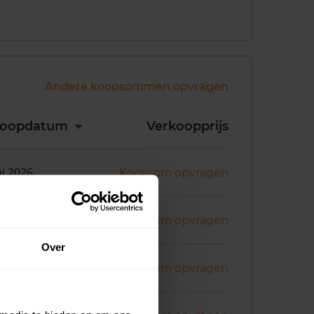
Andere koopsommen opvragen
koopdatum
Verkoopprijs
ni 2026
Koopsom opvragen
ni 2026
Koopsom opvragen
Over
ni 2026
Koopsom opvragen