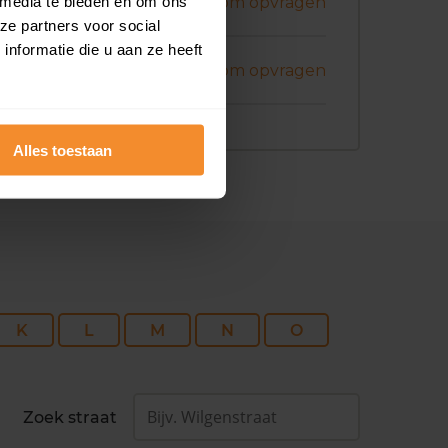
ni 2026
 media te bieden en om ons
Koopsom opvragen
ze partners voor social
nformatie die u aan ze heeft
ni 2026
Koopsom opvragen
Alles toestaan
K
L
M
N
O
Zoek straat