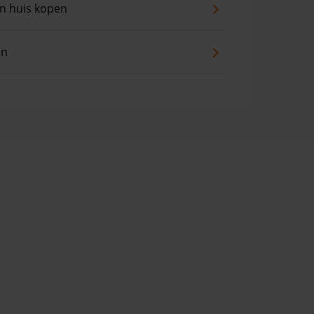
an huis kopen
en