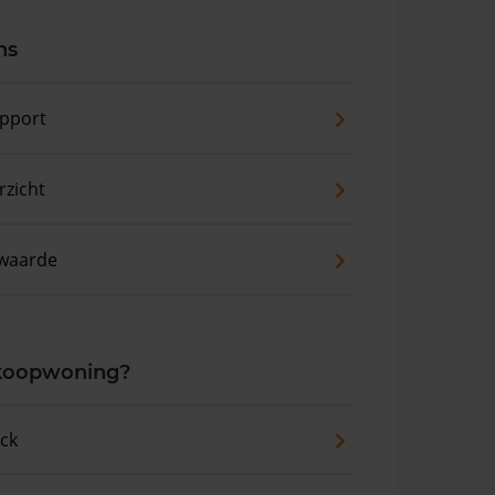
ns
pport
zicht
waarde
 koopwoning?
eck