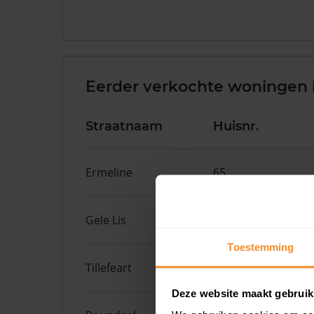
Eerder verkochte woningen i
Straatnaam
Huisnr.
Ermeline
65
Gele Lis
2
Toestemming
Tillefeart
7
Deze website maakt gebruik