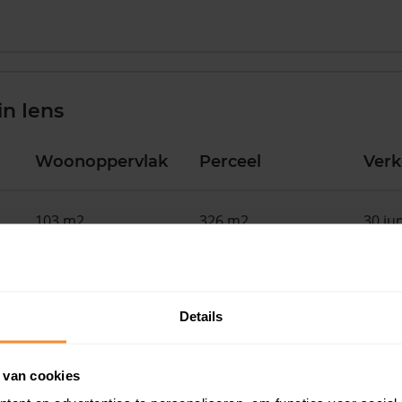
n Iens
Woonoppervlak
Perceel
Ver
103 m2
326 m2
30 ju
108 m2
260 m2
30 ju
Details
145 m2
266 m2
30 ju
 van cookies